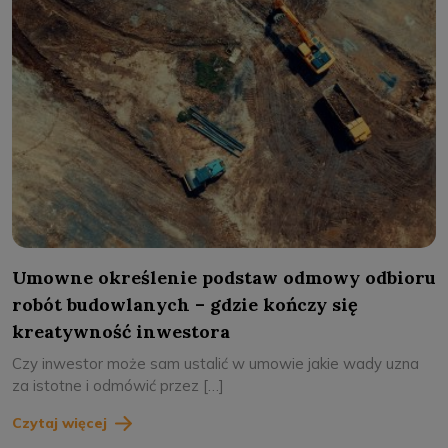
Umowne określenie podstaw odmowy odbioru
robót budowlanych – gdzie kończy się
kreatywność inwestora
Czy inwestor może sam ustalić w umowie jakie wady uzna
za istotne i odmówić przez […]
Czytaj więcej