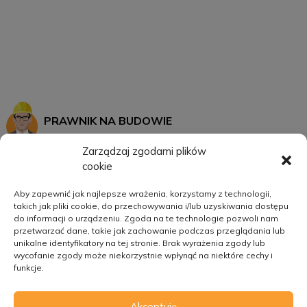
PRAWNIK NA BUDOWIE
Zarządzaj zgodami plików
cookie
START
MOJE KONTO
Aby zapewnić jak najlepsze wrażenia, korzystamy z technologii,
takich jak pliki cookie, do przechowywania i/lub uzyskiwania dostępu
SZKOLENIA
REGULAMIN
do informacji o urządzeniu. Zgoda na te technologie pozwoli nam
O MNIE
POLITYKA PRYWATNOŚCI
przetwarzać dane, takie jak zachowanie podczas przeglądania lub
unikalne identyfikatory na tej stronie. Brak wyrażenia zgody lub
KATEGORIE
wycofanie zgody może niekorzystnie wpłynąć na niektóre cechy i
funkcje.
KONTAKT
Akceptuję