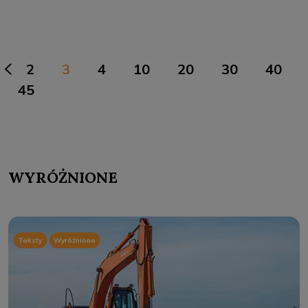
<
2
3
4
10
20
30
40
>
45
WYRÓŻNIONE
Teksty
Wyróżnione