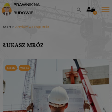
PRAWNIK NA
BUDOWIE
0
Start
>
Artykuły według: Mróz
ŁUKASZ MRÓZ
,
Teksty
Wideo