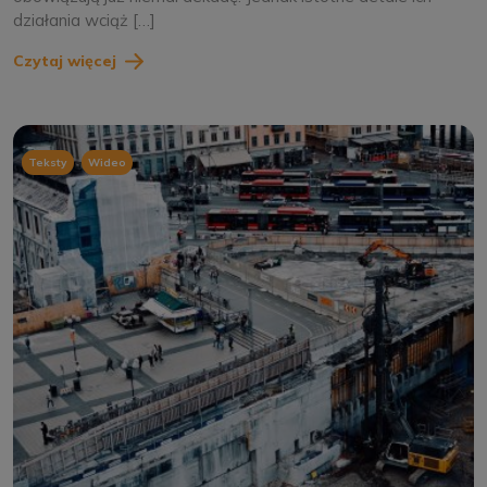
działania wciąż […]
Czytaj więcej
,
Teksty
Wideo