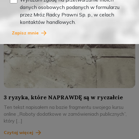
danych osobowych podanych w formularzu
przez Mróz Radcy Prawni Sp. p., w celach
kontaktów handlowych.
Zapisz mnie
3 ryzyka, które NAPRAWDĘ są w ryczałcie
Ten tekst napisałem na bazie fragmentu swojego kursu
online „Roboty dodatkowe w zamówieniach publicznych”,
który […]
Czytaj więcej