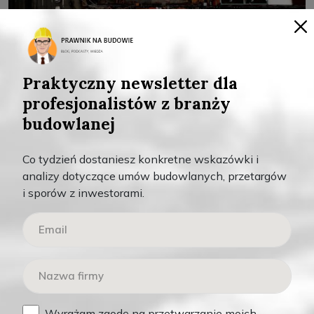
Praktyczny newsletter dla
profesjonalistów z branży
budowlanej
Te 3 rzeczy NIE DAJĄ inwestorowi gwarancji
Co tydzień dostaniesz konkretne wskazówki i
budżetu
analizy dotyczące umów budowlanych, przetargów
Jedną z ważniejszych z punktu widzenia inwestora rzeczy
i sporów z inwestorami.
jest pewność budżetu, który ma wyłożyć na […]
Czytaj więcej
,
Teksty
Wideo
Wyrażam zgodę na przetwarzanie moich