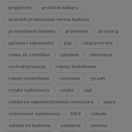
projektant
protokół odbioru
protokół przekazania terenu budowy
prowadzenie budowy
przedmiar
przetarg
pytania i odpowiedzi
pzp
rażąca strata
rebus sic stantibus
rękojmia
rekrutacja
restrukturyzacja
roboty dodatkowe
roboty zaniechane
rozmowa
ryczałt
ryzyka wykonawcy
ryzyko
sąd
solidarna odpowiedzialność inwestora
spory
staranność wykonawcy
SWZ
szkoda
szkoda na budowie
szkolenie
umowa