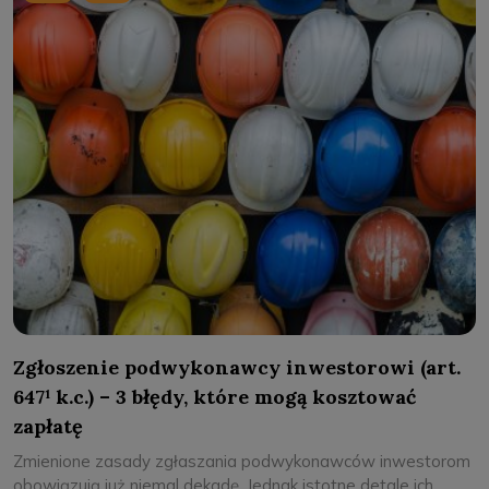
Zgłoszenie podwykonawcy inwestorowi (art.
647¹ k.c.) – 3 błędy, które mogą kosztować
zapłatę
Zmienione zasady zgłaszania podwykonawców inwestorom
obowiązują już niemal dekadę. Jednak istotne detale ich