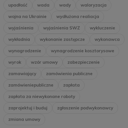
upadłość
wada
wady
waloryzacja
wojna na Ukrainie
wydłużona realiacja
wyjaśnienia
wyjaśnienia SWZ
wykluczenie
wykładnia
wykonanie zastępcze
wykonawca
wynagrodzenie
wynagrodzenie kosztorysowe
wyrok
wzór umowy
zabezpieczenie
zamawiający
zamówienia publiczne
zamówieniepubliczne
zapłata
zapłata za niewykonane roboty
zaprojektuj i buduj
zgłoszenie podwykonawcy
zmiana umowy