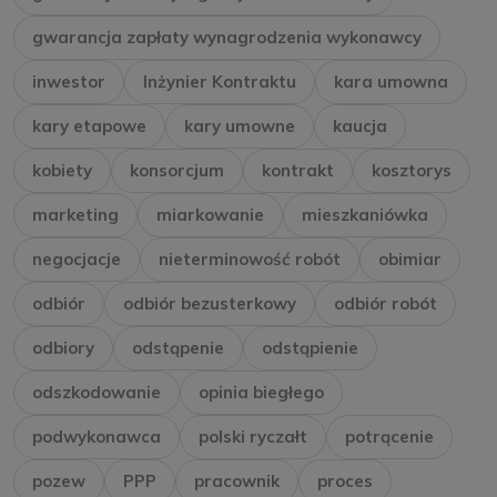
gwarancja zapłaty wynagrodzenia wykonawcy
inwestor
Inżynier Kontraktu
kara umowna
kary etapowe
kary umowne
kaucja
kobiety
konsorcjum
kontrakt
kosztorys
marketing
miarkowanie
mieszkaniówka
negocjacje
nieterminowość robót
obimiar
odbiór
odbiór bezusterkowy
odbiór robót
odbiory
odstąpenie
odstąpienie
odszkodowanie
opinia biegłego
podwykonawca
polski ryczałt
potrącenie
pozew
PPP
pracownik
proces