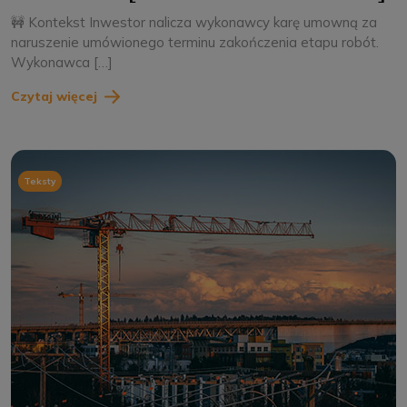
🚧 Kontekst Inwestor nalicza wykonawcy karę umowną za
naruszenie umówionego terminu zakończenia etapu robót.
Wykonawca […]
Czytaj więcej
Teksty