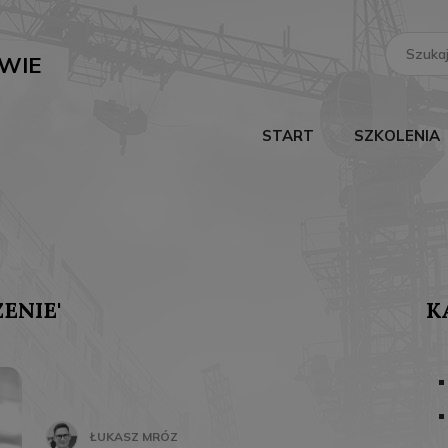
Search
for:
WIE
START
SZKOLENIA
ENIE'
K
ŁUKASZ MRÓZ