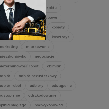
inwestor
Inżynier Kontraktu
kara umowna
kary etapowe
kary umowne
kaucja
kobiety
konsorcjum
kontrakt
kosztorys
marketing
miarkowanie
mieszkaniówka
negocjacje
nieterminowość robót
obimiar
odbiór
odbiór bezusterkowy
odbiór robót
odbiory
odstąpenie
odstąpienie
odszkodowanie
opinia biegłego
podwykonawca