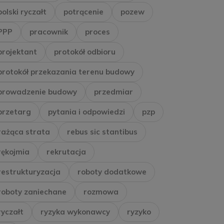
polski ryczałt
potrącenie
pozew
PPP
pracownik
proces
projektant
protokół odbioru
protokół przekazania terenu budowy
prowadzenie budowy
przedmiar
przetarg
pytania i odpowiedzi
pzp
rażąca strata
rebus sic stantibus
rękojmia
rekrutacja
restrukturyzacja
roboty dodatkowe
roboty zaniechane
rozmowa
ryczałt
ryzyka wykonawcy
ryzyko