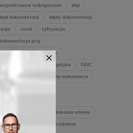
bezpodstawne wzbogacenie
bhp
błąd dokumentacji
błędy dokumentacji
cesja
covid
cyfryzacja
dokumentacja proj
dokumentacja projektowa
dziennik budowy
energetyka
FIDIC
gazownictwo
generalny wykonawca
generalnywykonawca
gwarancja jakości
gwarancja należytego wykonania umowy
gwarancja zapłaty wynagrodzenia
wykonawcy