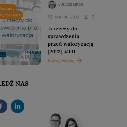
ŁUKASZ MRÓZ
Podcast
Wyróżnione
0
MAJ 16, 2022
5 rzeczy do
sprawdzenia
przed waloryzacją
[2022] #141
Czytaj więcej
LEDŹ NAS