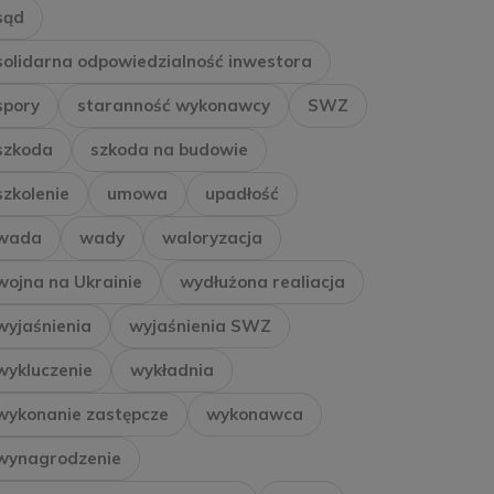
sąd
solidarna odpowiedzialność inwestora
spory
staranność wykonawcy
SWZ
szkoda
szkoda na budowie
szkolenie
umowa
upadłość
wada
wady
waloryzacja
wojna na Ukrainie
wydłużona realiacja
wyjaśnienia
wyjaśnienia SWZ
wykluczenie
wykładnia
wykonanie zastępcze
wykonawca
wynagrodzenie