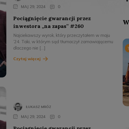
MAJ 29, 2024
0
Pociągnięcie gwarancji przez
W
inwestora „na zapas” #260
Najciekawszy wyrok, który przeczytałem w maju
’24. Taki, w którym sąd tłumaczył zamawiającemu
dlaczego nie […]
Czytaj więcej
ŁUKASZ MRÓZ
MAJ 29, 2024
0
Pociągnięcie gwarancji przez