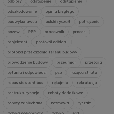
odbiory
odstąpenie
odstąpienie
odszkodowanie
opinia biegłego
podwykonawca
polski ryczałt
potrącenie
pozew
PPP
pracownik
proces
projektant
protokół odbioru
protokół przekazania terenu budowy
prowadzenie budowy
przedmiar
przetarg
pytania i odpowiedzi
pzp
rażąca strata
rebus sic stantibus
rękojmia
rekrutacja
restrukturyzacja
roboty dodatkowe
roboty zaniechane
rozmowa
ryczałt
ryzyka wykonawcy
ryzyko
sąd