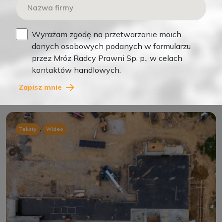
MAR 16, 2026
Wyrażam zgodę na przetwarzanie moich
0
danych osobowych podanych w formularzu
Kary umowne za naruszone terminy – trzy rzeczy,
przez Mróz Radcy Prawni Sp. p., w celach
które mogą zadecydować o sporze
kontaktów handlowych.
Czytaj więcej
Zapisz mnie
,
Teksty
Wideo