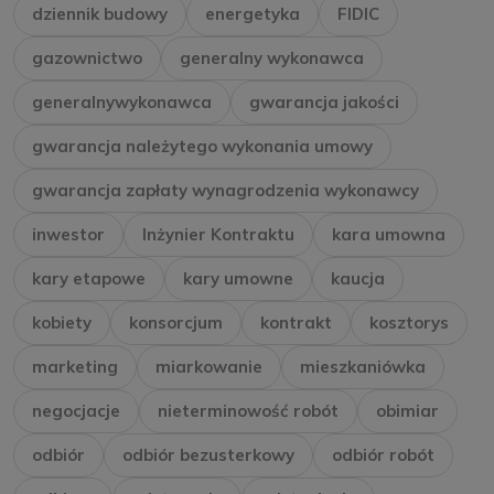
dziennik budowy
energetyka
FIDIC
gazownictwo
generalny wykonawca
generalnywykonawca
gwarancja jakości
gwarancja należytego wykonania umowy
gwarancja zapłaty wynagrodzenia wykonawcy
inwestor
Inżynier Kontraktu
kara umowna
kary etapowe
kary umowne
kaucja
kobiety
konsorcjum
kontrakt
kosztorys
marketing
miarkowanie
mieszkaniówka
negocjacje
nieterminowość robót
obimiar
odbiór
odbiór bezusterkowy
odbiór robót