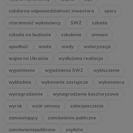
solidarna odpowiedzialność inwestora
spory
staranność wykonawcy
SWZ
szkoda
szkoda na budowie
szkolenie
umowa
upadłość
wada
wady
waloryzacja
wojna na Ukrainie
wydłużona realiacja
wyjaśnienia
wyjaśnienia SWZ
wykluczenie
wykładnia
wykonanie zastępcze
wykonawca
wynagrodzenie
wynagrodzenie kosztorysowe
wyrok
wzór umowy
zabezpieczenie
zamawiający
zamówienia publiczne
zamówieniepubliczne
zapłata