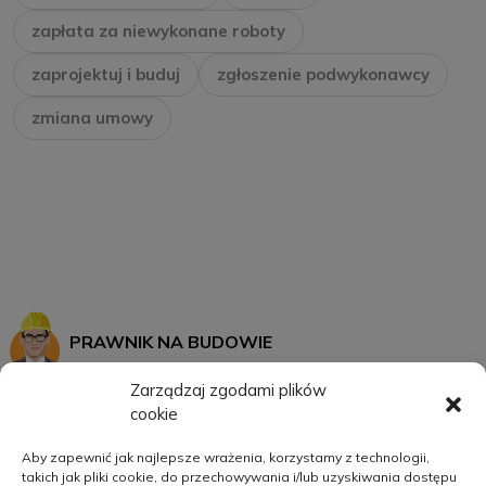
zapłata za niewykonane roboty
zaprojektuj i buduj
zgłoszenie podwykonawcy
zmiana umowy
PRAWNIK NA BUDOWIE
Zarządzaj zgodami plików
cookie
START
MOJE KONTO
Aby zapewnić jak najlepsze wrażenia, korzystamy z technologii,
takich jak pliki cookie, do przechowywania i/lub uzyskiwania dostępu
SZKOLENIA
REGULAMIN