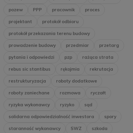
pozew
PPP
pracownik
proces
projektant
protokół odbioru
protokół przekazania terenu budowy
prowadzenie budowy
przedmiar
przetarg
pytania i odpowiedzi
pzp
rażąca strata
rebus sic stantibus
rękojmia
rekrutacja
restrukturyzacja
roboty dodatkowe
roboty zaniechane
rozmowa
ryczałt
ryzyka wykonawcy
ryzyko
sąd
solidarna odpowiedzialność inwestora
spory
staranność wykonawcy
SWZ
szkoda