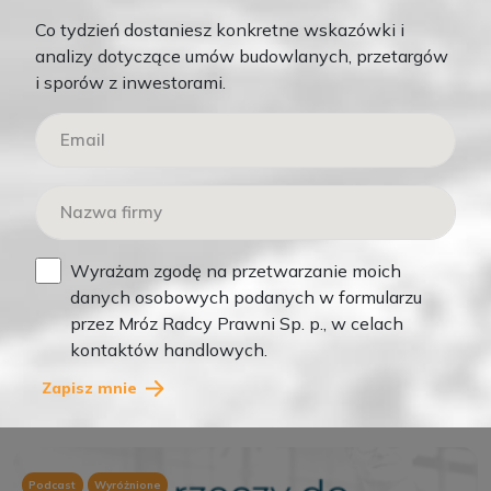
Co tydzień dostaniesz konkretne wskazówki i
analizy dotyczące umów budowlanych, przetargów
i sporów z inwestorami.
ŁUKASZ MRÓZ
LIS 12, 2025
Wyrażam zgodę na przetwarzanie moich
1
danych osobowych podanych w formularzu
przez Mróz Radcy Prawni Sp. p., w celach
Odblokowanie płatności w budownictwie – 4
kontaktów handlowych.
bezpłatne formularze dla wykonawców
Czytaj więcej
Zapisz mnie
Podcast
Wyróżnione