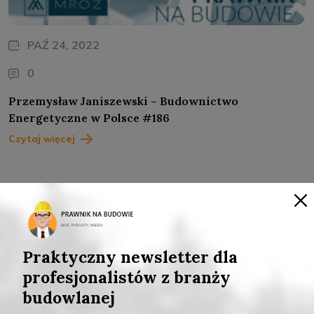
PAŹ 24, 2022
0
Przemysław Janiszewski – Budownictwo
Energetyczne w Polsce #186
Czytaj więcej
WYRÓŻNIONE
Praktyczny newsletter dla
profesjonalistów z branży
Teksty
Wyróżnione
budowlanej