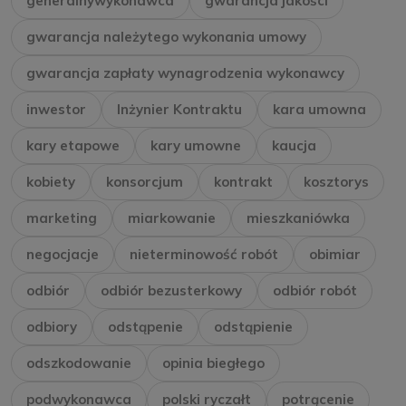
generalnywykonawca
gwarancja jakości
gwarancja należytego wykonania umowy
gwarancja zapłaty wynagrodzenia wykonawcy
inwestor
Inżynier Kontraktu
kara umowna
kary etapowe
kary umowne
kaucja
kobiety
konsorcjum
kontrakt
kosztorys
marketing
miarkowanie
mieszkaniówka
negocjacje
nieterminowość robót
obimiar
odbiór
odbiór bezusterkowy
odbiór robót
odbiory
odstąpenie
odstąpienie
odszkodowanie
opinia biegłego
podwykonawca
polski ryczałt
potrącenie