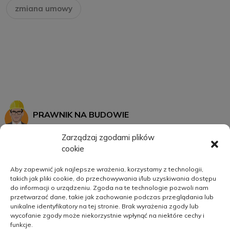
zmiana umowy
PRAWNIK NA BUDOWIE
Zarządzaj zgodami plików
cookie
START
MOJE KONTO
Aby zapewnić jak najlepsze wrażenia, korzystamy z technologii,
takich jak pliki cookie, do przechowywania i/lub uzyskiwania dostępu
SZKOLENIA
REGULAMIN
do informacji o urządzeniu. Zgoda na te technologie pozwoli nam
O MNIE
POLITYKA PRYWATNOŚCI
przetwarzać dane, takie jak zachowanie podczas przeglądania lub
unikalne identyfikatory na tej stronie. Brak wyrażenia zgody lub
KATEGORIE
wycofanie zgody może niekorzystnie wpłynąć na niektóre cechy i
funkcje.
KONTAKT