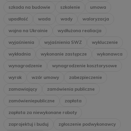
szkoda na budowie
szkolenie
umowa
upadłość
wada
wady
waloryzacja
wojna na Ukrainie
wydłużona realiacja
wyjaśnienia
wyjaśnienia SWZ
wykluczenie
wykładnia
wykonanie zastępcze
wykonawca
wynagrodzenie
wynagrodzenie kosztorysowe
wyrok
wzór umowy
zabezpieczenie
zamawiający
zamówienia publiczne
zamówieniepubliczne
zapłata
zapłata za niewykonane roboty
zaprojektuj i buduj
zgłoszenie podwykonawcy