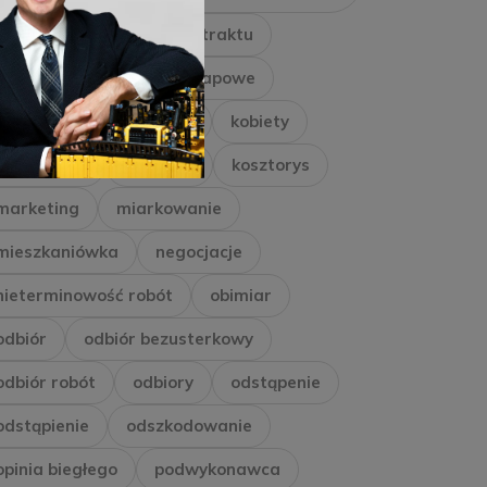
inwestor
Inżynier Kontraktu
kara umowna
kary etapowe
kary umowne
kaucja
kobiety
konsorcjum
kontrakt
kosztorys
marketing
miarkowanie
mieszkaniówka
negocjacje
nieterminowość robót
obimiar
odbiór
odbiór bezusterkowy
odbiór robót
odbiory
odstąpenie
odstąpienie
odszkodowanie
opinia biegłego
podwykonawca