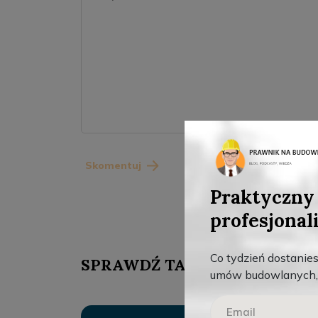
Skomentuj
Praktyczny 
profesjonal
Co tydzień dostanie
SPRAWDŹ TAKŻE
umów budowlanych, 