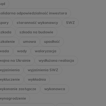
sąd
solidarna odpowiedzialność inwestora
spory
staranność wykonawcy
SWZ
szkoda
szkoda na budowie
szkolenie
umowa
upadłość
wada
wady
waloryzacja
wojna na Ukrainie
wydłużona realiacja
wyjaśnienia
wyjaśnienia SWZ
wykluczenie
wykładnia
wykonanie zastępcze
wykonawca
wynagrodzenie