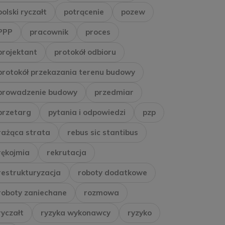
polski ryczałt
potrącenie
pozew
PPP
pracownik
proces
projektant
protokół odbioru
protokół przekazania terenu budowy
prowadzenie budowy
przedmiar
przetarg
pytania i odpowiedzi
pzp
rażąca strata
rebus sic stantibus
rękojmia
rekrutacja
restrukturyzacja
roboty dodatkowe
roboty zaniechane
rozmowa
ryczałt
ryzyka wykonawcy
ryzyko