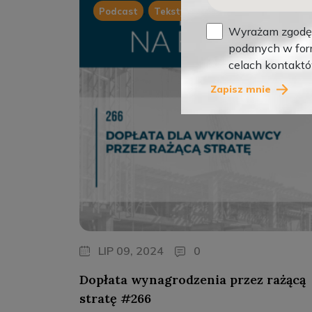
,
,
Podcast
Teksty
Wideo
Wyrażam zgodę 
podanych w form
celach kontakt
Zapisz mnie
LIP 09, 2024
0
Dopłata wynagrodzenia przez rażącą
stratę #266