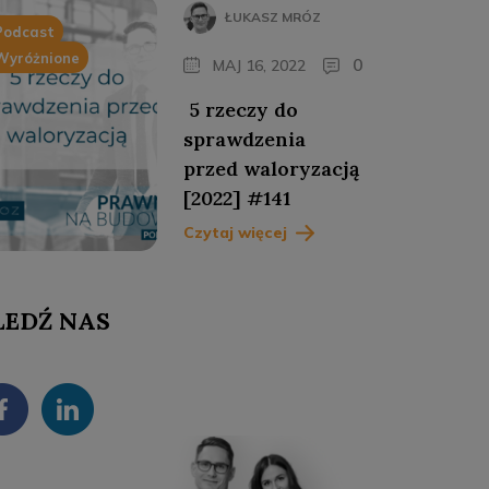
ŁUKASZ MRÓZ
Podcast
Wyróżnione
0
MAJ 16, 2022
5 rzeczy do
sprawdzenia
przed waloryzacją
[2022] #141
Czytaj więcej
LEDŹ NAS