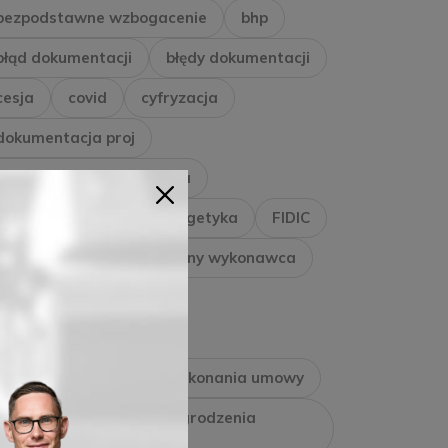
bezpodstawne wzbogacenie
bhp
błąd dokumentacji
błędy dokumentacji
cesja
covid
cyfryzacja
dokumentacja proj
dokumentacja projektowa
dziennik budowy
energetyka
FIDIC
gazownictwo
generalny wykonawca
generalnywykonawca
gwarancja jakości
gwarancja należytego wykonania umowy
gwarancja zapłaty wynagrodzenia
wykonawcy