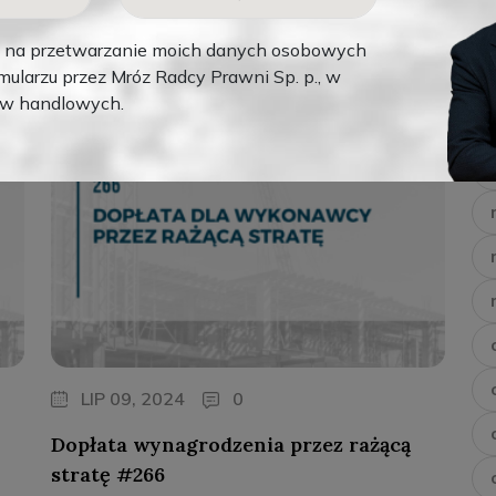
,
,
Podcast
Teksty
Wideo
na przetwarzanie moich danych osobowych
ularzu przez Mróz Radcy Prawni Sp. p., w
ów handlowych.
LIP 09, 2024
0
Dopłata wynagrodzenia przez rażącą
stratę #266