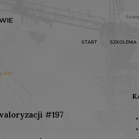
Search
for:
WIE
START
SZKOLENIA
i #197
K
aloryzacji #197