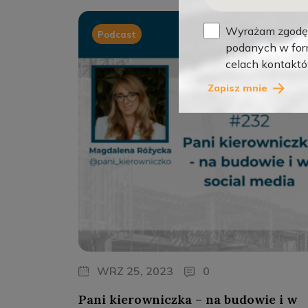
Wyrażam zgodę 
Podcast
podanych w form
celach kontakt
Zapisz mnie
WRZ 25, 2023
0
Pani kierowniczka – na budowie i w