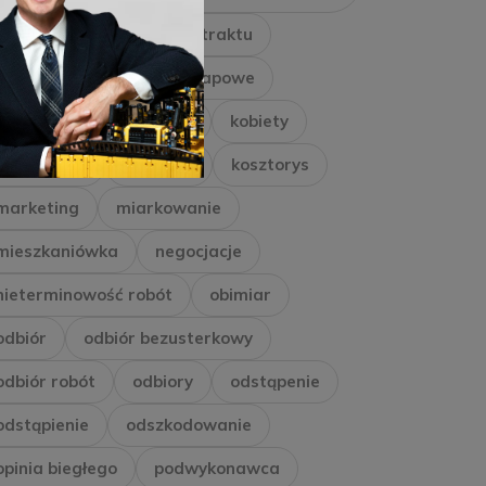
inwestor
Inżynier Kontraktu
kara umowna
kary etapowe
kary umowne
kaucja
kobiety
konsorcjum
kontrakt
kosztorys
marketing
miarkowanie
mieszkaniówka
negocjacje
nieterminowość robót
obimiar
odbiór
odbiór bezusterkowy
odbiór robót
odbiory
odstąpenie
odstąpienie
odszkodowanie
opinia biegłego
podwykonawca