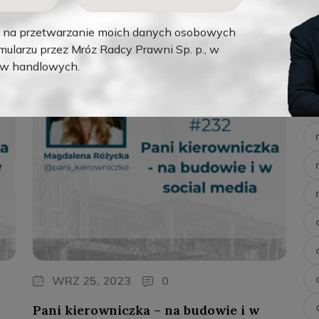
na przetwarzanie moich danych osobowych
Podcast
ularzu przez Mróz Radcy Prawni Sp. p., w
ów handlowych.
WRZ 25, 2023
0
Pani kierowniczka – na budowie i w