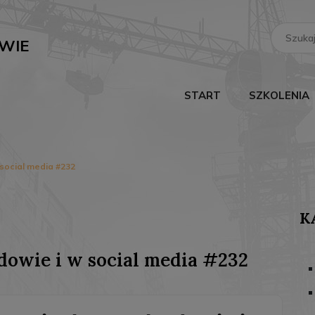
Search
for:
WIE
START
SZKOLENIA
 social media #232
K
dowie i w social media #232