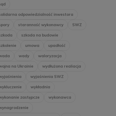
sąd
solidarna odpowiedzialność inwestora
spory
staranność wykonawcy
SWZ
szkoda
szkoda na budowie
szkolenie
umowa
upadłość
wada
wady
waloryzacja
wojna na Ukrainie
wydłużona realiacja
wyjaśnienia
wyjaśnienia SWZ
wykluczenie
wykładnia
wykonanie zastępcze
wykonawca
wynagrodzenie