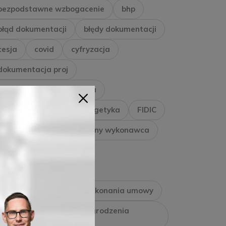
bezpodstawne wzbogacenie
bhp
błąd dokumentacji
błędy dokumentacji
cesja
covid
cyfryzacja
dokumentacja proj
dokumentacja projektowa
dziennik budowy
energetyka
FIDIC
gazownictwo
generalny wykonawca
generalnywykonawca
gwarancja jakości
gwarancja należytego wykonania umowy
gwarancja zapłaty wynagrodzenia
wykonawcy