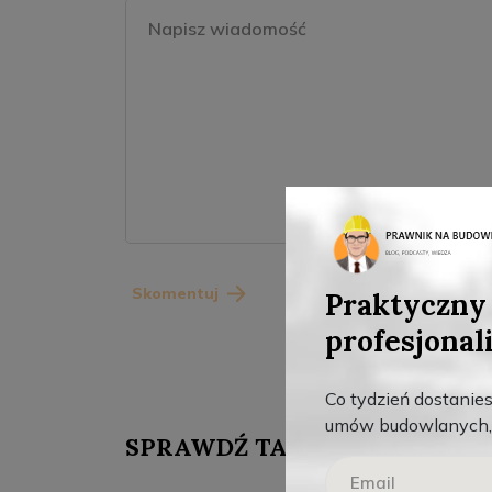
Skomentuj
Praktyczny 
profesjonal
Co tydzień dostanie
umów budowlanych, 
SPRAWDŹ TAKŻE