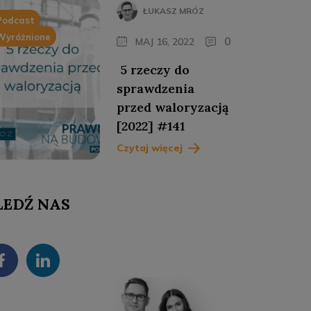
ŁUKASZ MRÓZ
Podcast
Wyróżnione
0
MAJ 16, 2022
5 rzeczy do
sprawdzenia
przed waloryzacją
[2022] #141
Czytaj więcej
LEDŹ NAS