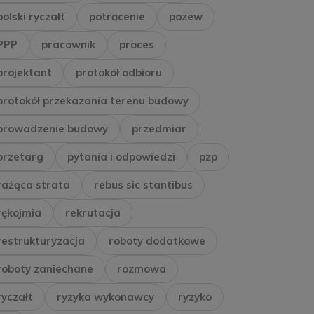
polski ryczałt
potrącenie
pozew
PPP
pracownik
proces
projektant
protokół odbioru
protokół przekazania terenu budowy
prowadzenie budowy
przedmiar
przetarg
pytania i odpowiedzi
pzp
rażąca strata
rebus sic stantibus
rękojmia
rekrutacja
restrukturyzacja
roboty dodatkowe
roboty zaniechane
rozmowa
ryczałt
ryzyka wykonawcy
ryzyko