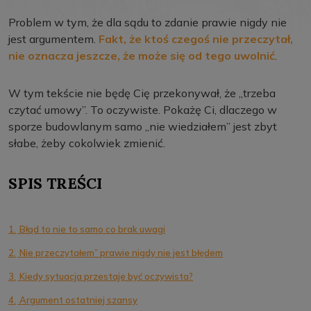
Problem w tym, że dla sądu to zdanie prawie nigdy nie
jest argumentem.
Fakt, że ktoś czegoś nie przeczytał,
nie oznacza jeszcze, że może się od tego uwolnić
.
W tym tekście nie będę Cię przekonywał, że „trzeba
czytać umowy”. To oczywiste. Pokażę Ci, dlaczego w
sporze budowlanym samo „nie wiedziałem” jest zbyt
słabe, żeby cokolwiek zmienić.
SPIS TREŚCI
1.
Błąd to nie to samo co brak uwagi
2.
Nie przeczytałem” prawie nigdy nie jest błędem
3.
Kiedy sytuacja przestaje być oczywista?
4.
Argument ostatniej szansy