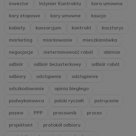
inwestor
Inżynier Kontraktu
kara umowna
kary etapowe
kary umowne
kaucja
kobiety
konsorcjum
kontrakt
kosztorys
marketing
miarkowanie
mieszkaniówka
negocjacje
nieterminowość robót
obimiar
odbiór
odbiór bezusterkowy
odbiór robót
odbiory
odstąpenie
odstąpienie
odszkodowanie
opinia biegłego
podwykonawca
polski ryczałt
potrącenie
pozew
PPP
pracownik
proces
projektant
protokół odbioru