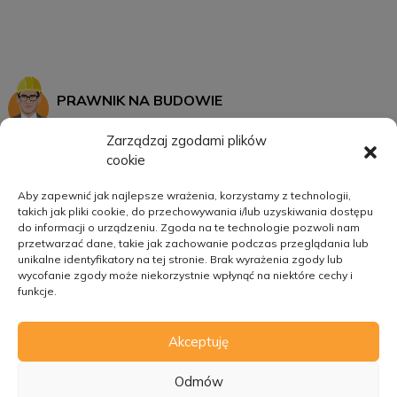
PRAWNIK NA BUDOWIE
Zarządzaj zgodami plików
cookie
START
MOJE KONTO
Aby zapewnić jak najlepsze wrażenia, korzystamy z technologii,
takich jak pliki cookie, do przechowywania i/lub uzyskiwania dostępu
SZKOLENIA
REGULAMIN
do informacji o urządzeniu. Zgoda na te technologie pozwoli nam
O MNIE
POLITYKA PRYWATNOŚCI
przetwarzać dane, takie jak zachowanie podczas przeglądania lub
unikalne identyfikatory na tej stronie. Brak wyrażenia zgody lub
KATEGORIE
wycofanie zgody może niekorzystnie wpłynąć na niektóre cechy i
funkcje.
KONTAKT
Akceptuję
© 2026
Prawnik na budowie
Odmów