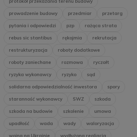
protokół przekazania terenu budowy
prowadzenie budowy
przedmiar
przetarg
pytania i odpowiedzi
pzp
rażąca strata
rebus sic stantibus
rękojmia
rekrutacja
restrukturyzacja
roboty dodatkowe
roboty zaniechane
rozmowa
ryczałt
ryzyka wykonawcy
ryzyko
sąd
solidarna odpowiedzialność inwestora
spory
staranność wykonawcy
SWZ
szkoda
szkoda na budowie
szkolenie
umowa
upadłość
wada
wady
waloryzacja
wojna na Ukrainie
wydłużona realiacja