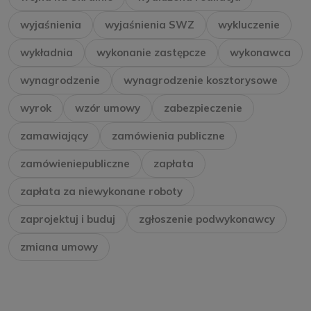
wyjaśnienia
wyjaśnienia SWZ
wykluczenie
wykładnia
wykonanie zastępcze
wykonawca
wynagrodzenie
wynagrodzenie kosztorysowe
wyrok
wzór umowy
zabezpieczenie
zamawiający
zamówienia publiczne
zamówieniepubliczne
zapłata
zapłata za niewykonane roboty
zaprojektuj i buduj
zgłoszenie podwykonawcy
zmiana umowy