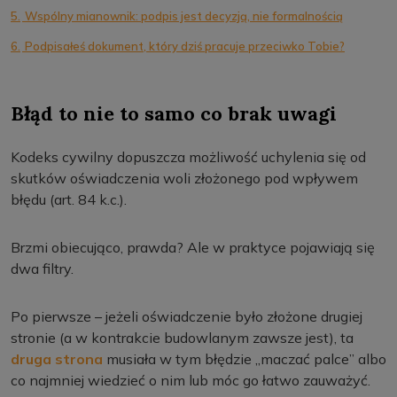
5.
Wspólny mianownik: podpis jest decyzją, nie formalnością
6.
Podpisałeś dokument, który dziś pracuje przeciwko Tobie?
Błąd to nie to samo co brak uwagi
Kodeks cywilny dopuszcza możliwość uchylenia się od
skutków oświadczenia woli złożonego pod wpływem
błędu (art. 84 k.c.).
Brzmi obiecująco, prawda? Ale w praktyce pojawiają się
dwa filtry.
Po pierwsze – jeżeli oświadczenie było złożone drugiej
stronie (a w kontrakcie budowlanym zawsze jest), ta
druga strona
musiała w tym błędzie „maczać palce” albo
co najmniej wiedzieć o nim lub móc go łatwo zauważyć.