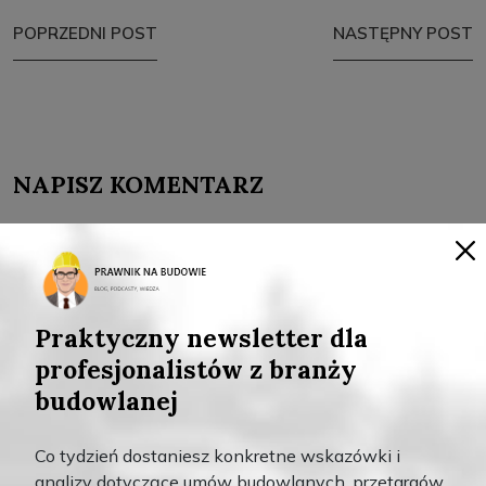
POPRZEDNI POST
NASTĘPNY POST
NAPISZ KOMENTARZ
Imię
*
Praktyczny newsletter dla
profesjonalistów z branży
Email
*
budowlanej
Co tydzień dostaniesz konkretne wskazówki i
analizy dotyczące umów budowlanych, przetargów