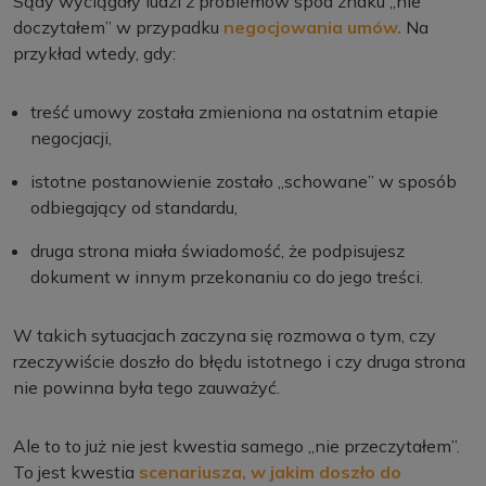
Sądy wyciągały ludzi z problemów spod znaku „nie
doczytałem” w przypadku
negocjowania umów.
Na
przykład wtedy, gdy:
treść umowy została zmieniona na ostatnim etapie
negocjacji,
istotne postanowienie zostało „schowane” w sposób
odbiegający od standardu,
druga strona miała świadomość, że podpisujesz
dokument w innym przekonaniu co do jego treści.
W takich sytuacjach zaczyna się rozmowa o tym, czy
rzeczywiście doszło do błędu istotnego i czy druga strona
nie powinna była tego zauważyć.
Ale to to już nie jest kwestia samego „nie przeczytałem”.
To jest kwestia
scenariusza, w jakim doszło do