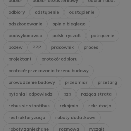
odbiór
odbiór bezusterkowy
odbiór robót
odbiory
odstąpenie
odstąpienie
odszkodowanie
opinia biegłego
podwykonawca
polski ryczałt
potrącenie
pozew
PPP
pracownik
proces
projektant
protokół odbioru
protokół przekazania terenu budowy
prowadzenie budowy
przedmiar
przetarg
pytania i odpowiedzi
pzp
rażąca strata
rebus sic stantibus
rękojmia
rekrutacja
restrukturyzacja
roboty dodatkowe
roboty zaniechane
rozmowa
ryczałt