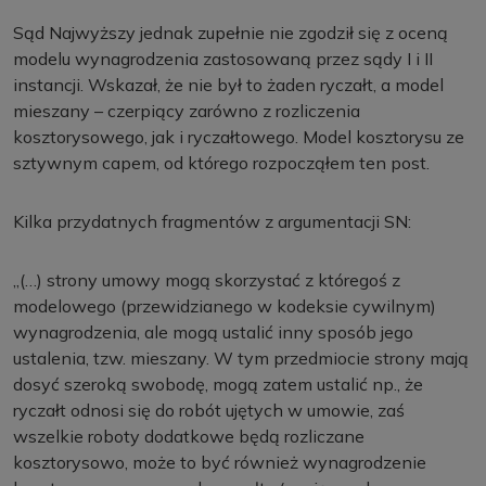
Sąd Najwyższy jednak zupełnie nie zgodził się z oceną
modelu wynagrodzenia zastosowaną przez sądy I i II
instancji. Wskazał, że nie był to żaden ryczałt, a model
mieszany – czerpiący zarówno z rozliczenia
kosztorysowego, jak i ryczałtowego. Model kosztorysu ze
sztywnym capem, od którego rozpocząłem ten post.
Kilka przydatnych fragmentów z argumentacji SN:
„(…) strony umowy mogą skorzystać z któregoś z
modelowego (przewidzianego w kodeksie cywilnym)
wynagrodzenia, ale mogą ustalić inny sposób jego
ustalenia, tzw. mieszany. W tym przedmiocie strony mają
dosyć szeroką swobodę, mogą zatem ustalić np., że
ryczałt odnosi się do robót ujętych w umowie, zaś
wszelkie roboty dodatkowe będą rozliczane
kosztorysowo, może to być również wynagrodzenie