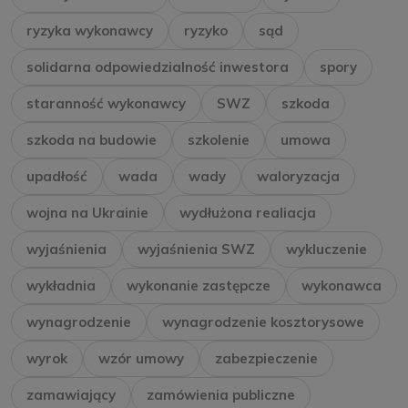
ryzyka wykonawcy
ryzyko
sąd
solidarna odpowiedzialność inwestora
spory
staranność wykonawcy
SWZ
szkoda
szkoda na budowie
szkolenie
umowa
upadłość
wada
wady
waloryzacja
wojna na Ukrainie
wydłużona realiacja
wyjaśnienia
wyjaśnienia SWZ
wykluczenie
wykładnia
wykonanie zastępcze
wykonawca
wynagrodzenie
wynagrodzenie kosztorysowe
wyrok
wzór umowy
zabezpieczenie
zamawiający
zamówienia publiczne