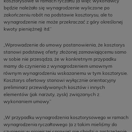
kosztorysowe w ramach ryczałtu (a więc wykonawcy
będzie należało się wynagrodzenie wyliczone po
zakończeniu robót na podstawie kosztorysu, ale to
wynagrodzenie nie może przekraczać z góry określonej
kwoty pieniężnej) itd.”
„Wprowadzenie do umowy postanowienia, że kosztorys
stanowi podstawę oferty złożonej zamawiającemu samo
w sobie nie przesądza, że w konkretnym przypadku
mamy do czynienia z wynagrodzeniem umownym
równym wynagrodzeniu wskazanemu w tym kosztorysie.
Kosztorys ofertowy stanowi wyłącznie orientacyjny
preliminarz przewidywanych kosztów i innych
elementów (jak narzuty, zysk) związanych z
wykonaniem umowy.”
„W przypadku wynagrodzenia kosztorysowego w ramach
wynagrodzenia ryczałtowego (a z takim mieliśmy do
czynienia w niniejszej sprawie) nie chodzi o zastrzeżenie