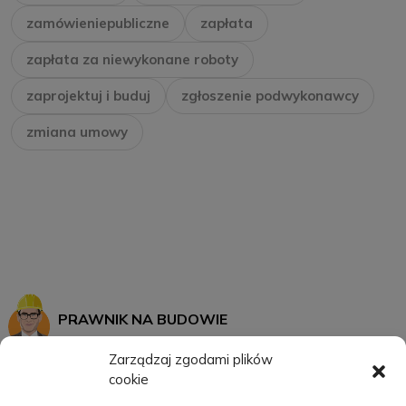
zamówieniepubliczne
zapłata
zapłata za niewykonane roboty
zaprojektuj i buduj
zgłoszenie podwykonawcy
zmiana umowy
PRAWNIK NA BUDOWIE
Zarządzaj zgodami plików
cookie
START
MOJE KONTO