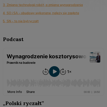
3.
Zmiana technologii robót, a zmiana wynagrodzenia
4.
SO i SA – obudowy wykonane, należy się zapłata
5.
SN – to nie był ryczałt
Podcast
„Polski ryczałt”