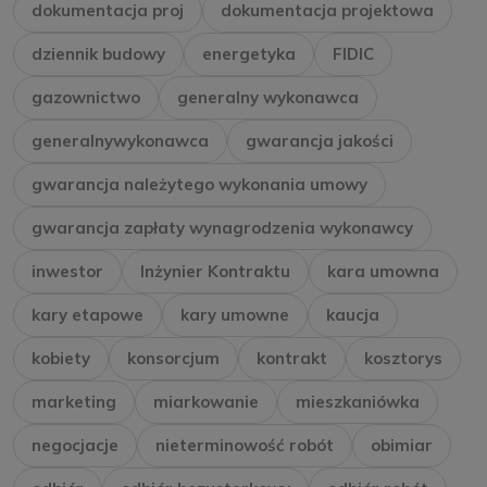
dokumentacja proj
dokumentacja projektowa
dziennik budowy
energetyka
FIDIC
gazownictwo
generalny wykonawca
generalnywykonawca
gwarancja jakości
gwarancja należytego wykonania umowy
gwarancja zapłaty wynagrodzenia wykonawcy
inwestor
Inżynier Kontraktu
kara umowna
kary etapowe
kary umowne
kaucja
kobiety
konsorcjum
kontrakt
kosztorys
marketing
miarkowanie
mieszkaniówka
negocjacje
nieterminowość robót
obimiar