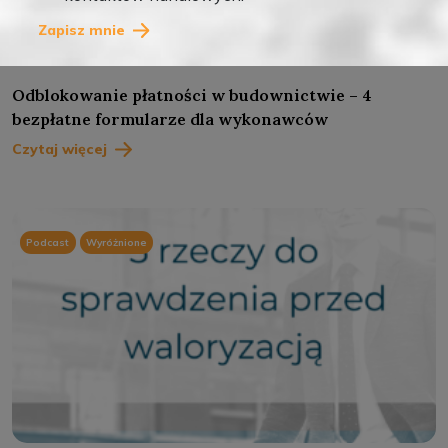
LIS 12, 2025
Zapisz mnie
1
Odblokowanie płatności w budownictwie – 4
bezpłatne formularze dla wykonawców
Czytaj więcej
Podcast
Wyróżnione