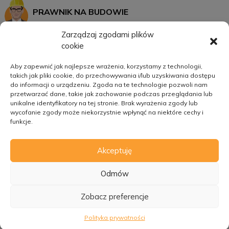
PRAWNIK NA BUDOWIE
Zarządzaj zgodami plików
cookie
START
MOJE KONTO
Aby zapewnić jak najlepsze wrażenia, korzystamy z technologii,
takich jak pliki cookie, do przechowywania i/lub uzyskiwania dostępu
SZKOLENIA
REGULAMIN
do informacji o urządzeniu. Zgoda na te technologie pozwoli nam
O MNIE
POLITYKA PRYWATNOŚCI
przetwarzać dane, takie jak zachowanie podczas przeglądania lub
unikalne identyfikatory na tej stronie. Brak wyrażenia zgody lub
KATEGORIE
wycofanie zgody może niekorzystnie wpłynąć na niektóre cechy i
funkcje.
KONTAKT
Akceptuję
© 2026
Prawnik na budowie
Odmów
Zobacz preferencje
Polityka prywatności