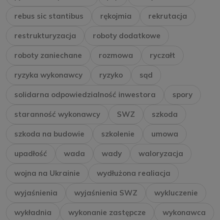
rebus sic stantibus
rękojmia
rekrutacja
restrukturyzacja
roboty dodatkowe
roboty zaniechane
rozmowa
ryczałt
ryzyka wykonawcy
ryzyko
sąd
solidarna odpowiedzialność inwestora
spory
staranność wykonawcy
SWZ
szkoda
szkoda na budowie
szkolenie
umowa
upadłość
wada
wady
waloryzacja
wojna na Ukrainie
wydłużona realiacja
wyjaśnienia
wyjaśnienia SWZ
wykluczenie
wykładnia
wykonanie zastępcze
wykonawca