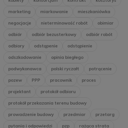
kobiety
konsorcjum
kontrakt
kosztorys
marketing
miarkowanie
mieszkaniówka
negocjacje
nieterminowość robót
obimiar
odbiór
odbiór bezusterkowy
odbiór robót
odbiory
odstąpenie
odstąpienie
odszkodowanie
opinia biegłego
podwykonawca
polski ryczałt
potrącenie
pozew
PPP
pracownik
proces
projektant
protokół odbioru
protokół przekazania terenu budowy
prowadzenie budowy
przedmiar
przetarg
pytania i odpowiedzi
pzp
rażąca strata