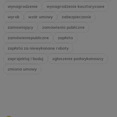
wynagrodzenie
wynagrodzenie kosztorysowe
wyrok
wzór umowy
zabezpieczenie
zamawiający
zamówienia publiczne
zamówieniepubliczne
zapłata
zapłata za niewykonane roboty
zaprojektuj i buduj
zgłoszenie podwykonawcy
zmiana umowy