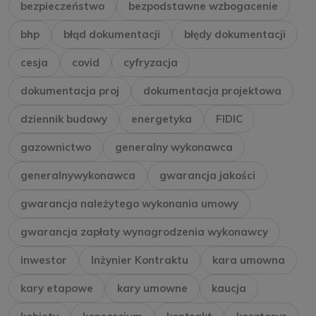
bezpieczeństwo
bezpodstawne wzbogacenie
bhp
błąd dokumentacji
błędy dokumentacji
cesja
covid
cyfryzacja
dokumentacja proj
dokumentacja projektowa
dziennik budowy
energetyka
FIDIC
gazownictwo
generalny wykonawca
generalnywykonawca
gwarancja jakości
gwarancja należytego wykonania umowy
gwarancja zapłaty wynagrodzenia wykonawcy
inwestor
Inżynier Kontraktu
kara umowna
kary etapowe
kary umowne
kaucja