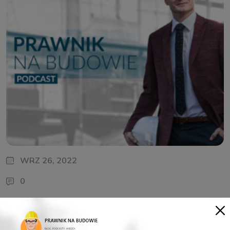
WRZ 26, 2022
0
KIO – waloryzacja nie musi być sensowna
ekonomiczne #181
Czytaj więcej