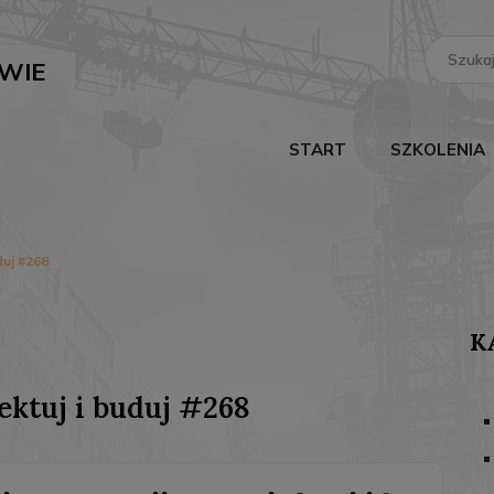
Search
for:
WIE
START
SZKOLENIA
duj #268
K
ektuj i buduj #268