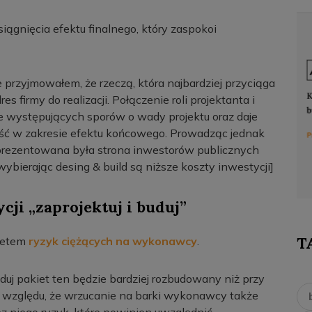
iągnięcia efektu finalnego, który zaspokoi
 przyjmowałem, że rzeczą, która najbardziej przyciąga
es firmy do realizacji. Połączenie roli projektanta i
ie występujących sporów o wady projektu oraz daje
ść w zakresie efektu końcowego. Prowadząc jednak
eprezentowana była strona inwestorów publicznych
wybierając desing & build są niższe koszty inwestycji]
i „zaprojektuj i buduj”
T
kietem
ryzyk ciężących na wykonawcy
.
duj pakiet ten będzie bardziej rozbudowany niż przy
o względu, że wrzucanie na barki wykonawcy także