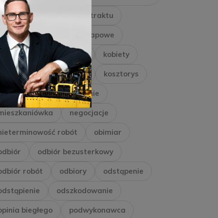
inwestor
Inżynier Kontraktu
kara umowna
kary etapowe
kary umowne
kaucja
kobiety
konsorcjum
kontrakt
kosztorys
marketing
miarkowanie
mieszkaniówka
negocjacje
nieterminowość robót
obimiar
odbiór
odbiór bezusterkowy
odbiór robót
odbiory
odstąpenie
odstąpienie
odszkodowanie
opinia biegłego
podwykonawca