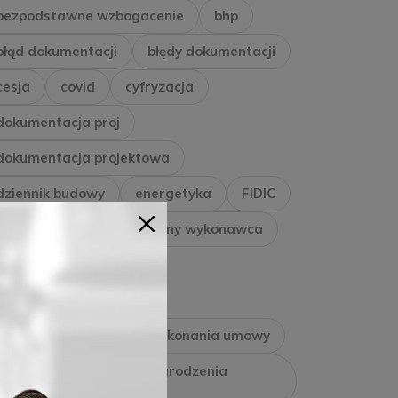
bezpodstawne wzbogacenie
bhp
błąd dokumentacji
błędy dokumentacji
cesja
covid
cyfryzacja
dokumentacja proj
dokumentacja projektowa
dziennik budowy
energetyka
FIDIC
gazownictwo
generalny wykonawca
generalnywykonawca
gwarancja jakości
gwarancja należytego wykonania umowy
gwarancja zapłaty wynagrodzenia
wykonawcy