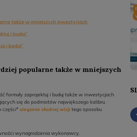
ularne także w mniejszych inwestycjach
tuj i buduj”
uj i buduj”
ardziej popularne także w mniejszych
S
ć formuły zaprojektuj i buduj także w inwestycjach
zających się do podmiotów największego kalibru.
o części*
uleganie złudnej wizji
tego sposobu
ztywności wynagrodzenia wykonawcy,