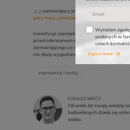
„(…) zamawiający jest zobowiązany na etapi
góry musi „wiedzieć, czego chce”.
”
Wyrażam zgodę 
Inwestycja zaprojektuj i buduj nie jest samol
podanych w form
przed oderwaniem się od płyty lotniska wyk
celach kontakt
zamawiającego co do tego, czym ten chce leci
Zapisz mnie
nie służą wygodnemu dodawaniu nie zdefini
zaprojektuj i buduj
ŁUKASZ MRÓZ
Od wielu lat swoją wiedzą n
budowlanych dzielę się onlin
wideo.