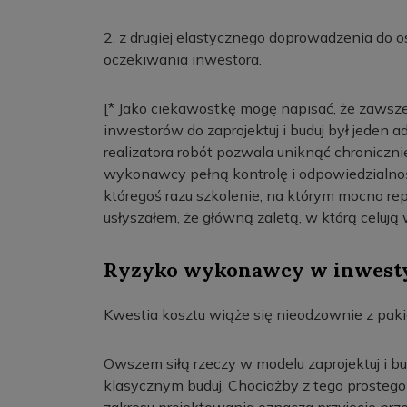
2. z drugiej elastycznego doprowadzenia do os
oczekiwania inwestora.
[* Jako ciekawostkę mogę napisać, że zawsze
inwestorów do zaprojektuj i buduj był jeden adr
realizatora robót pozwala uniknąć chroniczn
wykonawcy pełną kontrolę i odpowiedzialno
któregoś razu szkolenie, na którym mocno r
usłyszałem, że główną zaletą, w którą celują 
Ryzyko wykonawcy w inwestycj
Kwestia kosztu wiąże się nieodzownie z pa
Owszem siłą rzeczy w modelu zaprojektuj i bu
klasycznym buduj. Chociażby z tego prosteg