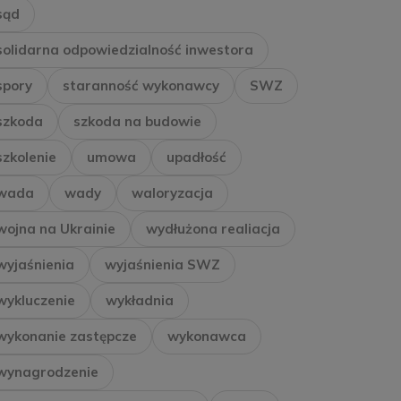
sąd
solidarna odpowiedzialność inwestora
spory
staranność wykonawcy
SWZ
szkoda
szkoda na budowie
szkolenie
umowa
upadłość
wada
wady
waloryzacja
wojna na Ukrainie
wydłużona realiacja
wyjaśnienia
wyjaśnienia SWZ
wykluczenie
wykładnia
wykonanie zastępcze
wykonawca
wynagrodzenie