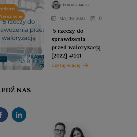
ŁUKASZ MRÓZ
Podcast
Wyróżnione
0
MAJ 16, 2022
5 rzeczy do
sprawdzenia
przed waloryzacją
[2022] #141
Czytaj więcej
LEDŹ NAS