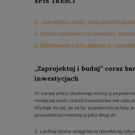
SPIS TREŚCI
1.
„Zaprojektuj i buduj” coraz bardziej pop
2.
Ryzyko wykonawcy w inwestycji „zaprojek
3.
Definiowanie z góry zadania w „zaprojekt
„Zaprojektuj i buduj” coraz b
inwestycjach
W swojej pracy obserwuję rosnącą popularnoś
mniejszej skali i wśród inwestorów nie zalic
Wydaje mi się, że za tą popularnością leży p
prowadzenia inwestycji jako drogi do:
1. z jednej strony osiągnięcia absolutnej s