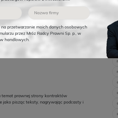
e przetargu znać dokładnie swoje wymagania, a więc
z
na przetwarzanie moich danych osobowych
otem, który wykonawca konstruuje w czasie lotu. Już
ularzu przez Mróz Radcy Prawni Sp. p., w
onawca ma mieć pełną informację o oczekiwaniach
ów handlowych.
eć. Procedury takie jak uzgodnienia czy zatwierdzenia
owanych uprzednio wymagań co do efektu finalnego.
a temat prawnej strony kontraktów
e jako pisząc teksty, nagrywając podcasty i