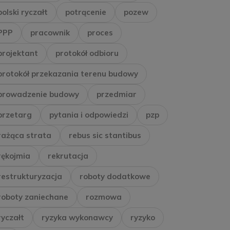
polski ryczałt
potrącenie
pozew
PPP
pracownik
proces
projektant
protokół odbioru
protokół przekazania terenu budowy
prowadzenie budowy
przedmiar
przetarg
pytania i odpowiedzi
pzp
rażąca strata
rebus sic stantibus
rękojmia
rekrutacja
restrukturyzacja
roboty dodatkowe
roboty zaniechane
rozmowa
ryczałt
ryzyka wykonawcy
ryzyko