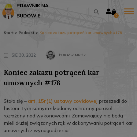
PRAWNIK NA
BUDOWIE
0
Start
>
Podcast
>
Koniec zakazu potrąceń kar umownych #178
SIE 30, 2022
ŁUKASZ MRÓZ
Koniec zakazu potrąceń kar
umownych #178
Stało się –
art. 15r(1) ustawy covidowej
przeszedł do
historii. Tym samym składamy ochronny parasol
rozłożony nad wykonawcami. Zamawiający nie będą
mieli dłużej związanych rąk w dokonywaniu potrąceń kar
umownych z wynagrodzenia.