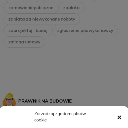
zamówieniepubliczne
zapłata
zapłata za niewykonane roboty
zaprojektuj i buduj
zgłoszenie podwykonawcy
zmiana umowy
PRAWNIK NA BUDOWIE
Zarządzaj zgodami plików
cookie
START
MOJE KONTO