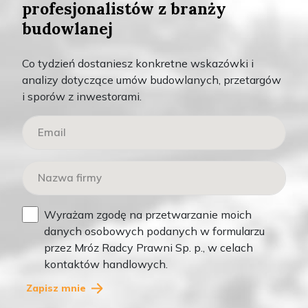
profesjonalistów z branży
budowlanej
Teksty
Wyróżnione
Co tydzień dostaniesz konkretne wskazówki i
analizy dotyczące umów budowlanych, przetargów
i sporów z inwestorami.
Wyrażam zgodę na przetwarzanie moich
ŁUKASZ MRÓZ
danych osobowych podanych w formularzu
LIS 12, 2025
przez Mróz Radcy Prawni Sp. p., w celach
kontaktów handlowych.
1
Zapisz mnie
Odblokowanie płatności w budownictwie – 4