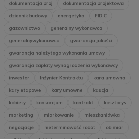
dokumentacja proj
dokumentacja projektowa
dziennik budowy
energetyka
FIDIC
gazownictwo
generalny wykonawca
generalnywykonawca
gwarancja jakości
gwarancja należytego wykonania umowy
gwarancja zapłaty wynagrodzenia wykonawcy
inwestor
Inżynier Kontraktu
kara umowna
kary etapowe
kary umowne
kaucja
kobiety
konsorcjum
kontrakt
kosztorys
marketing
miarkowanie
mieszkaniówka
negocjacje
nieterminowość robót
obimiar