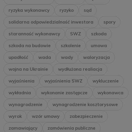
ryzyka wykonawcy
ryzyko
sąd
solidarna odpowiedzialność inwestora
spory
staranność wykonawcy
SWZ
szkoda
szkoda na budowie
szkolenie
umowa
upadłość
wada
wady
waloryzacja
wojna na Ukrainie
wydłużona realiacja
wyjaśnienia
wyjaśnienia SWZ
wykluczenie
wykładnia
wykonanie zastępcze
wykonawca
wynagrodzenie
wynagrodzenie kosztorysowe
wyrok
wzór umowy
zabezpieczenie
zamawiający
zamówienia publiczne