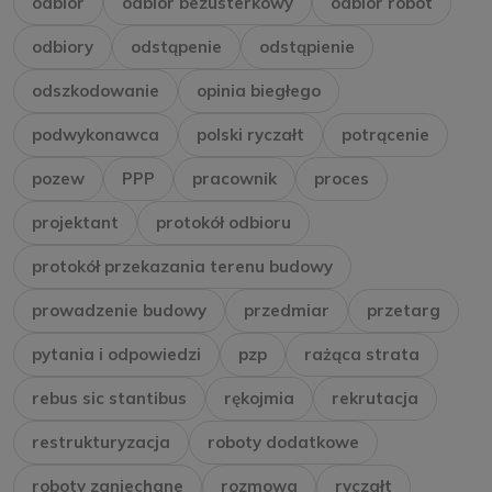
odbiór
odbiór bezusterkowy
odbiór robót
odbiory
odstąpenie
odstąpienie
odszkodowanie
opinia biegłego
podwykonawca
polski ryczałt
potrącenie
pozew
PPP
pracownik
proces
projektant
protokół odbioru
protokół przekazania terenu budowy
prowadzenie budowy
przedmiar
przetarg
pytania i odpowiedzi
pzp
rażąca strata
rebus sic stantibus
rękojmia
rekrutacja
restrukturyzacja
roboty dodatkowe
roboty zaniechane
rozmowa
ryczałt