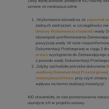
Żeby lepiej pokazać podejście KIO rzućmy ok
uznane za niedopuszczalne:
„Wykonawca oświadcza, że
zapoznał si
żadnych zastrzeżeń, w szczególności nie 
Umowy Wykonawca stwierdzi
wady Do
obowiązek poinformowania Zamawiająceg
powyższej wady. W razie niepoinformo
Dokumentacji Przetargowej w ciągu 3 d
prawo
wystąpienia do Zamawiającego z w
z powodu wady Dokumentacji Przetargow
„Gdyby zachodziła potrzeba dokonania
R
wadliwej Dokumentacji Przetargowej
niebezpieczeństwo
, przy czym zmiany
wpływu na termin realizacji Inwestycji”.
KIO stwierdziła, że oba postanowienia narusz
usunięcie ich w projektu umowy.