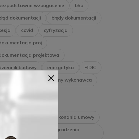
bezpodstawne wzbogacenie
bhp
błąd dokumentacji
błędy dokumentacji
cesja
covid
cyfryzacja
dokumentacja proj
dokumentacja projektowa
dziennik budowy
energetyka
FIDIC
gazownictwo
generalny wykonawca
generalnywykonawca
gwarancja jakości
gwarancja należytego wykonania umowy
gwarancja zapłaty wynagrodzenia
wykonawcy