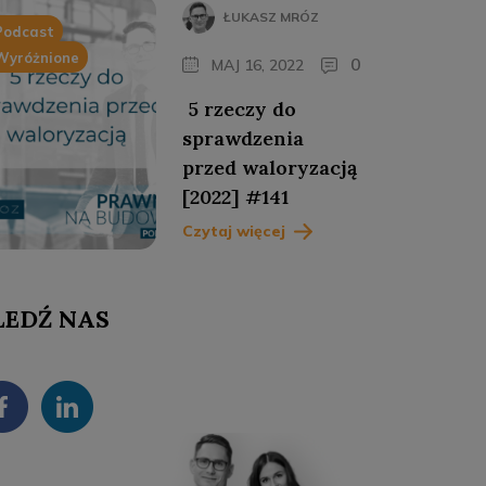
ŁUKASZ MRÓZ
Podcast
Wyróżnione
0
MAJ 16, 2022
5 rzeczy do
sprawdzenia
przed waloryzacją
[2022] #141
Czytaj więcej
LEDŹ NAS