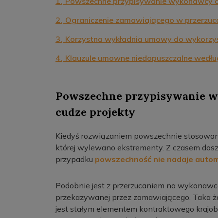
1.
Powszechne przypisywanie wykonawcy od
2.
Ograniczenie zamawiającego w przerzuc
3.
Korzystna wykładnia umowy do wykorzy
4.
Klauzule umowne niedopuszczalne wedłu
Powszechne przypisywanie w
cudze projekty
Kiedyś rozwiązaniem powszechnie stosowanym
której wylewano ekstrementy. Z czasem dosz
przypadku
powszechność nie nadaje autom
Podobnie jest z przerzucaniem na wykonawcę
przekazywanej przez zamawiającego. Taka żo
jest stałym elementem kontraktowego krajobr