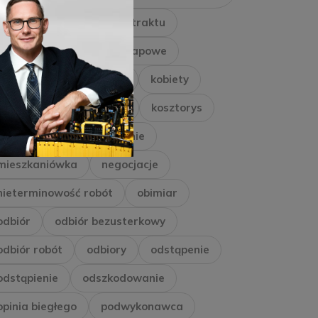
inwestor
Inżynier Kontraktu
kara umowna
kary etapowe
kary umowne
kaucja
kobiety
konsorcjum
kontrakt
kosztorys
marketing
miarkowanie
mieszkaniówka
negocjacje
nieterminowość robót
obimiar
odbiór
odbiór bezusterkowy
odbiór robót
odbiory
odstąpenie
odstąpienie
odszkodowanie
opinia biegłego
podwykonawca