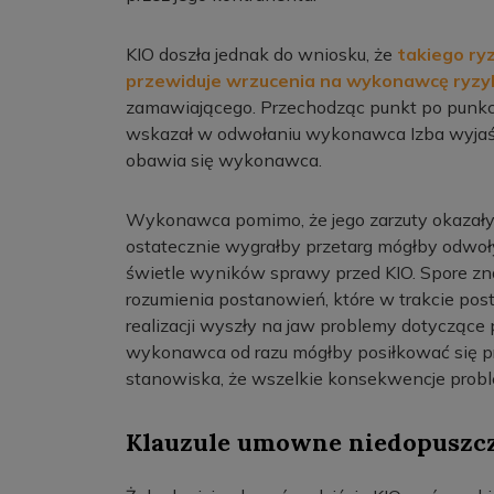
KIO doszła jednak do wniosku, że
takiego ry
przewiduje
wrzucenia na wykonawcę ryzy
zamawiającego. Przechodząc punkt po punkc
wskazał w odwołaniu wykonawca Izba wyjaśni
obawia się wykonawca.
Wykonawca pomimo, że jego zarzuty okazały s
ostatecznie wygrałby przetarg mógłby odwoł
świetle wyników sprawy przed KIO. Spore zn
rozumienia postanowień, które w trakcie pos
realizacji wyszły na jaw problemy dotycząc
wykonawca od razu mógłby posiłkować się pr
stanowiska, że wszelkie konsekwencje pro
Klauzule umowne niedopuszcz