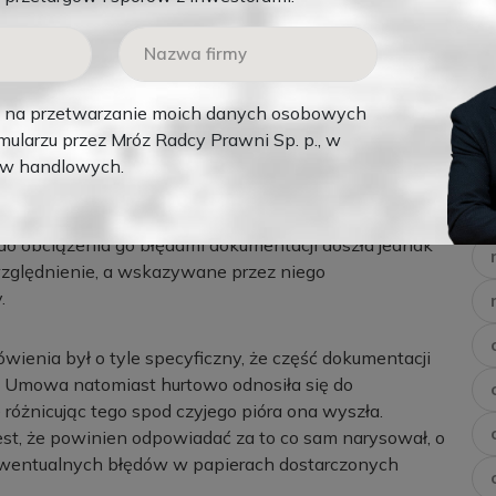
akładania na wykonawcę odpowiedzialności za
zialność ponosi zamawiający
(art. 433 pkt 3 p.z.p.).
nała postanowienie umowne, które nakładałoby na
na przetwarzanie moich danych osobowych
entacji przekazanej przez zamawiającego.
ularzu przez Mróz Radcy Prawni Sp. p., w
ów handlowych.
do wykorzystania przez wykonawcę
do obciążenia go błędami dokumentacji doszła jednak
względnienie, a wskazywane przez niego
.
enia był o tyle specyficzny, że część dokumentacji
. Umowa natomiast hurtowo odnosiła się do
różnicując tego spod czyjego pióra ona wyszła.
est, że powinien odpowiadać za to co sam narysował, o
 ewentualnych błędów w papierach dostarczonych