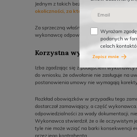
Jednym z takich bezpieczników jest
zakaz n
okoliczności, za które wyłączną odpowied
Za sprzeczną właśnie z tym zakazem KIO uz
Wyrażam zgodę 
wykonawcę odpowiedzialność za wady dokum
podanych w form
celach kontakt
Korzystna wykładnia umowy 
Zapisz mnie
Izba zgadzając się z podejściem wykonawcy 
do wniosku, że odwołanie nie zasługuje na u
postanowienia umowy nie wymagają korekty
Rozkład obowiązków w przypadku tego zamówi
dostarczał zamawiający, a część wykonawca
odpowiedzialności za wady dokumentacji, nie 
Wykonawca stwierdził, że o ile oczywistym j
tyle nie może wziąć na barki konsekwencji
przez jego kontrahenta.