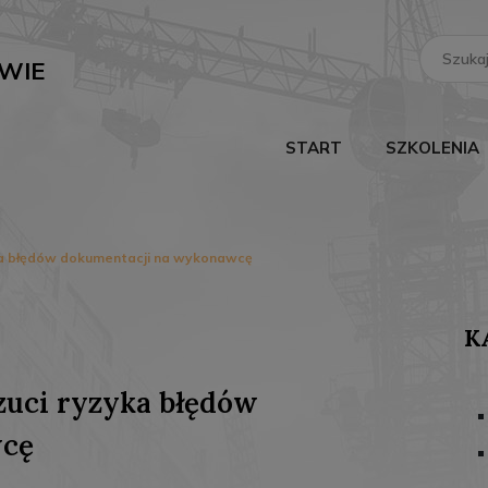
Search
for:
WIE
START
SZKOLENIA
yka błędów dokumentacji na wykonawcę
K
zuci ryzyka błędów
wcę