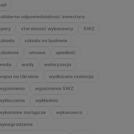
sąd
solidarna odpowiedzialność inwestora
spory
staranność wykonawcy
SWZ
szkoda
szkoda na budowie
szkolenie
umowa
upadłość
wada
wady
waloryzacja
wojna na Ukrainie
wydłużona realiacja
wyjaśnienia
wyjaśnienia SWZ
wykluczenie
wykładnia
wykonanie zastępcze
wykonawca
wynagrodzenie