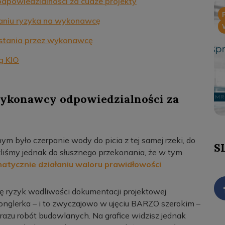
powiedzialności za cudze projekty
aniu ryzyka na wykonawcę
stania przez wykonawcę
g KIO
ykonawcy odpowiedzialności za
 było czerpanie wody do picia z tej samej rzeki, do
S
liśmy jednak do słusznego przekonania, że w tym
atycznie działaniu waloru prawidłowości
.
 ryzyk wadliwości dokumentacji projektowej
nglerka – i to zwyczajowo w ujęciu BARZO szerokim –
azu robót budowlanych. Na grafice widzisz jednak