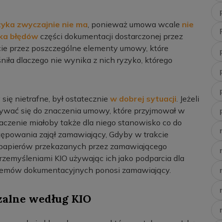
zyka zwyczajnie nie ma
, ponieważ umowa wcale
nie
ka błędów
części dokumentacji dostarczonej przez
ie przez poszczególne elementy umowy, które
ła dlaczego nie wynika z nich ryzyko, którego
ię nietrafne, był ostatecznie
w dobrej sytuacji
. Jeżeli
ywać się do znaczenia umowy, które przyjmował w
aczenie miałoby także dla niego stanowisko co do
tępowania zajął zamawiający, Gdyby w trakcie
e papierów przekazanych przez zamawiającego
zemyśleniami KIO używając ich jako podparcia dla
blemów dokumentacyjnych ponosi zamawiający.
alne według KIO