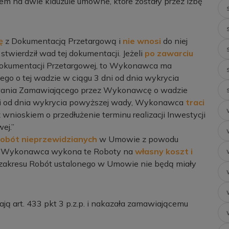
iem na dwie klauzule umowne, które zostały przez Izbę
ę
z Dokumentacją Przetargową i
nie wnosi
do niej
stwierdził wad tej dokumentacji. Jeżeli
po zawarciu
kumentacji Przetargowej, to Wykonawca ma
o o tej wadzie w ciągu 3 dni od dnia wykrycia
wania Zamawiającego przez Wykonawcę o wadzie
ni od dnia wykrycia powyższej wady, Wykonawca
traci
nioskiem o przedłużenie terminu realizacji Inwestycji
ej.”
obót nieprzewidzianych
w Umowie z powodu
, Wykonawca wykona te Roboty na
własny koszt i
 zakresu Robót ustalonego w Umowie nie będą miały
ają art. 433 pkt 3 p.z.p. i nakazała zamawiającemu