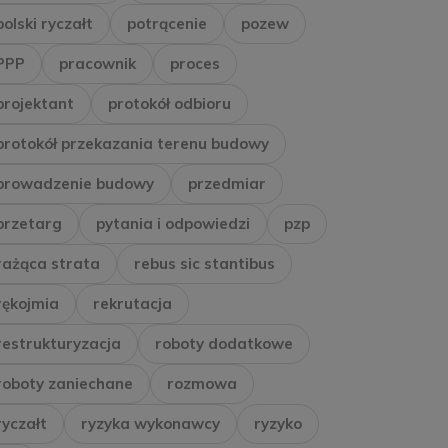
polski ryczałt
potrącenie
pozew
PPP
pracownik
proces
projektant
protokół odbioru
protokół przekazania terenu budowy
prowadzenie budowy
przedmiar
przetarg
pytania i odpowiedzi
pzp
rażąca strata
rebus sic stantibus
rękojmia
rekrutacja
restrukturyzacja
roboty dodatkowe
roboty zaniechane
rozmowa
ryczałt
ryzyka wykonawcy
ryzyko