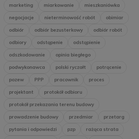
marketing
miarkowanie
mieszkaniówka
negocjacje
nieterminowość robót
obimiar
odbiór
odbiór bezusterkowy
odbiór robót
odbiory
odstąpenie
odstąpienie
odszkodowanie
opinia biegłego
podwykonawca
polski ryczałt
potrącenie
pozew
PPP
pracownik
proces
projektant
protokół odbioru
protokół przekazania terenu budowy
prowadzenie budowy
przedmiar
przetarg
pytania i odpowiedzi
pzp
rażąca strata