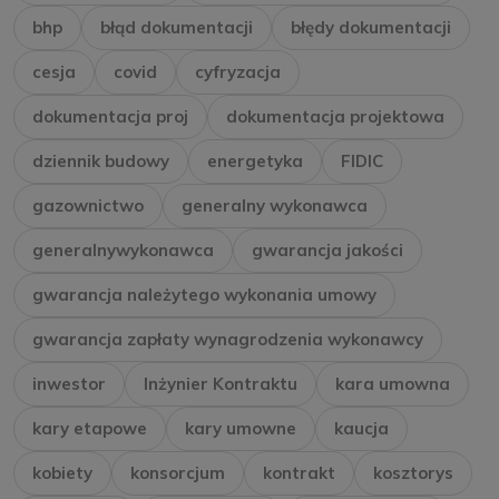
bhp
błąd dokumentacji
błędy dokumentacji
cesja
covid
cyfryzacja
dokumentacja proj
dokumentacja projektowa
dziennik budowy
energetyka
FIDIC
gazownictwo
generalny wykonawca
generalnywykonawca
gwarancja jakości
gwarancja należytego wykonania umowy
gwarancja zapłaty wynagrodzenia wykonawcy
inwestor
Inżynier Kontraktu
kara umowna
kary etapowe
kary umowne
kaucja
kobiety
konsorcjum
kontrakt
kosztorys