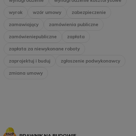
wynagrodzenie
wynagrodzenie kosztorysowe
wyrok
wzór umowy
zabezpieczenie
zamawiający
zamówienia publiczne
zamówieniepubliczne
zapłata
zapłata za niewykonane roboty
zaprojektuj i buduj
zgłoszenie podwykonawcy
zmiana umowy
PRAWNIK NA BUDOWIE