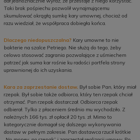
dał jednoznacznie wyraz, że przestaje z niego korzystać.
Taki brak pośpiechu pozwolił wynajmującemu
skumulować okrągłą sumkę kary umownej, chociaż od
razu wiedział, że współpraca dobiegła końca.
Dlaczego niedopuszczalna?
Kary umowne to nie
bakterie na szalce Petriego. Nie służą do tego, żeby
celowo stosować zagrania pozwalające z uśmiechem
patrzeć jak suma kar rośnie ku radości portfela strony
uprawnionej do ich uzyskania.
Kara za zaprzestanie dostaw.
Był sobie Pan, który miał
rzepak. Był sobie także odbiorca, który ten rzepak chciał
otrzymać. Pan rzepak dostarczał. Odbiorca rzepak
odbierał. Tylko z płaceniem średnio mu wychodziło. Z
należnych 166 tys. zł opłacił 20 tys. zł. Mimo to
kategorycznie domagał się dalszego wykonywania
dostaw w pełnym zakresie. Pan dostawca rzucił krótkie
„No money, no rzepak” i zaprzestał realizacji umowy. Po