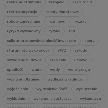
rebus sic stantibus
rękojmia
rekrutacja
restrukturyzacja
roboty dodatkowe
roboty zaniechane
rozmowa
ryczałt
ryzyka wykonawcy
ryzyko
sąd
solidarna odpowiedzialność inwestora
spory
staranność wykonawcy
SWZ
szkoda
szkoda na budowie
szkolenie
umowa
upadłość
wada
wady
waloryzacja
wojna na Ukrainie
wydłużona realiacja
wyjaśnienia
wyjaśnienia SWZ
wykluczenie
wykładnia
wykonanie zastępcze
wykonawca