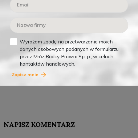
ŁUKASZ MRÓZ
Od wielu lat swoją wiedzą na temat prawnej strony
kontraktów budowlanych dzielę się online jako
pisząc teksty, nagrywając podcasty i wideo.
Wyrażam zgodę na przetwarzanie moich
danych osobowych podanych w formularzu
przez Mróz Radcy Prawni Sp. p., w celach
kontaktów handlowych.
Zapisz mnie
POPRZEDNI POST
NASTĘPNY POST
NAPISZ KOMENTARZ