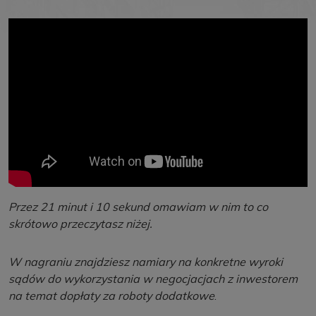
Przez 21 minut i 10 sekund omawiam w nim to co
skrótowo przeczytasz niżej.
W nagraniu znajdziesz namiary na konkretne wyroki
sądów do wykorzystania w negocjacjach z inwestorem
na temat dopłaty za roboty dodatkowe
.