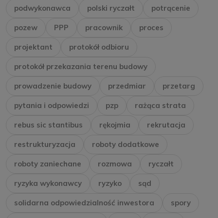
podwykonawca
polski ryczałt
potrącenie
pozew
PPP
pracownik
proces
projektant
protokół odbioru
protokół przekazania terenu budowy
prowadzenie budowy
przedmiar
przetarg
pytania i odpowiedzi
pzp
rażąca strata
rebus sic stantibus
rękojmia
rekrutacja
restrukturyzacja
roboty dodatkowe
roboty zaniechane
rozmowa
ryczałt
ryzyka wykonawcy
ryzyko
sąd
solidarna odpowiedzialność inwestora
spory