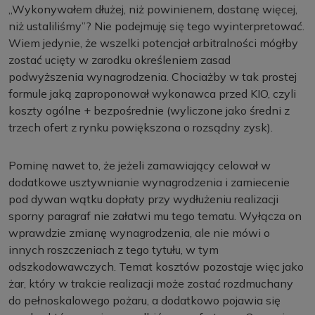
„Wykonywałem dłużej, niż powinienem, dostanę więcej,
niż ustaliliśmy”? Nie podejmuję się tego wyinterpretować.
Wiem jedynie, że wszelki potencjał arbitralności mógłby
zostać ucięty w zarodku określeniem zasad
podwyższenia wynagrodzenia. Chociażby w tak prostej
formule jaką zaproponował wykonawca przed KIO, czyli
koszty ogólne + bezpośrednie (wyliczone jako średni z
trzech ofert z rynku powiększona o rozsądny zysk).
Pominę nawet to, że jeżeli zamawiający celował w
dodatkowe usztywnianie wynagrodzenia i zamiecenie
pod dywan wątku dopłaty przy wydłużeniu realizacji
sporny paragraf nie załatwi mu tego tematu. Wyłącza on
wprawdzie zmianę wynagrodzenia, ale nie mówi o
innych roszczeniach z tego tytułu, w tym
odszkodowawczych. Temat kosztów pozostaje więc jako
żar, który w trakcie realizacji może zostać rozdmuchany
do pełnoskalowego pożaru, a dodatkowo pojawia się