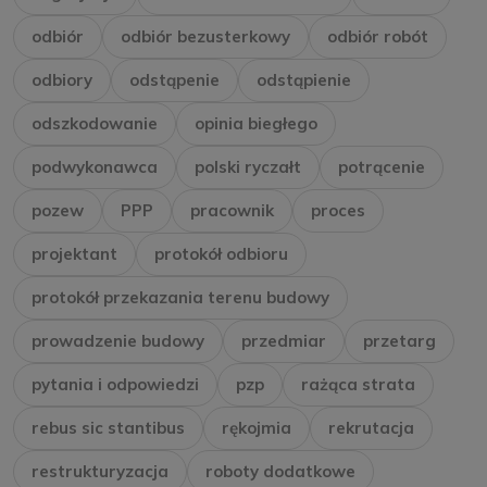
odbiór
odbiór bezusterkowy
odbiór robót
odbiory
odstąpenie
odstąpienie
odszkodowanie
opinia biegłego
podwykonawca
polski ryczałt
potrącenie
pozew
PPP
pracownik
proces
projektant
protokół odbioru
protokół przekazania terenu budowy
prowadzenie budowy
przedmiar
przetarg
pytania i odpowiedzi
pzp
rażąca strata
rebus sic stantibus
rękojmia
rekrutacja
restrukturyzacja
roboty dodatkowe