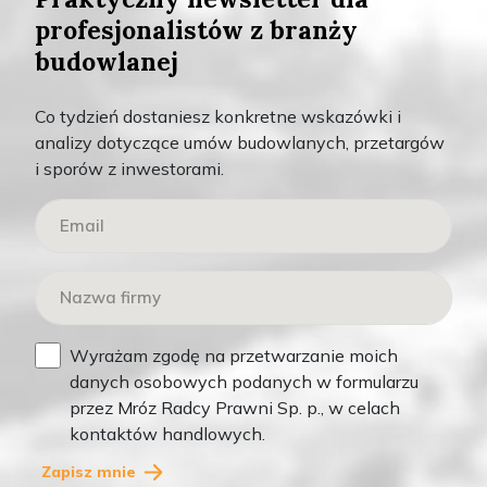
profesjonalistów z branży
Miarkowanie kar umownych w praktyce sądowej
budowlanej
#220
Czytaj więcej
Co tydzień dostaniesz konkretne wskazówki i
analizy dotyczące umów budowlanych, przetargów
i sporów z inwestorami.
,
Teksty
Wideo
Wyrażam zgodę na przetwarzanie moich
danych osobowych podanych w formularzu
przez Mróz Radcy Prawni Sp. p., w celach
kontaktów handlowych.
Zapisz mnie