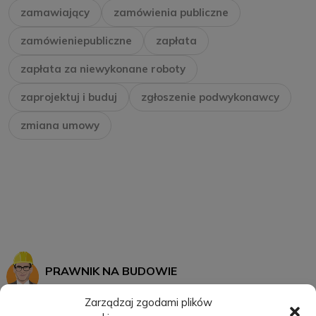
zamawiający
zamówienia publiczne
zamówieniepubliczne
zapłata
zapłata za niewykonane roboty
zaprojektuj i buduj
zgłoszenie podwykonawcy
zmiana umowy
PRAWNIK NA BUDOWIE
Zarządzaj zgodami plików