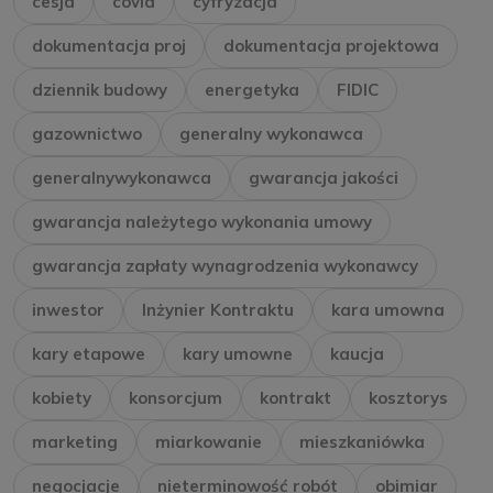
cesja
covid
cyfryzacja
dokumentacja proj
dokumentacja projektowa
dziennik budowy
energetyka
FIDIC
gazownictwo
generalny wykonawca
generalnywykonawca
gwarancja jakości
gwarancja należytego wykonania umowy
gwarancja zapłaty wynagrodzenia wykonawcy
inwestor
Inżynier Kontraktu
kara umowna
kary etapowe
kary umowne
kaucja
kobiety
konsorcjum
kontrakt
kosztorys
marketing
miarkowanie
mieszkaniówka
negocjacje
nieterminowość robót
obimiar