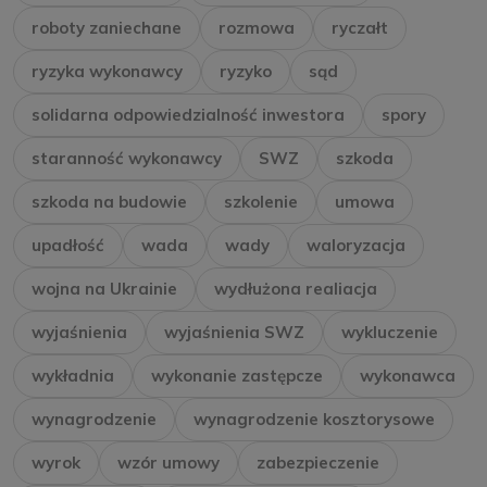
roboty zaniechane
rozmowa
ryczałt
ryzyka wykonawcy
ryzyko
sąd
solidarna odpowiedzialność inwestora
spory
staranność wykonawcy
SWZ
szkoda
szkoda na budowie
szkolenie
umowa
upadłość
wada
wady
waloryzacja
wojna na Ukrainie
wydłużona realiacja
wyjaśnienia
wyjaśnienia SWZ
wykluczenie
wykładnia
wykonanie zastępcze
wykonawca
wynagrodzenie
wynagrodzenie kosztorysowe
wyrok
wzór umowy
zabezpieczenie