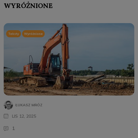
WYRÓŻNIONE
Teksty
Wyróżnione
ŁUKASZ MRÓZ
LIS 12, 2025
1