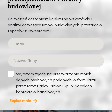
MAR 16, 2026
budowlanej
0
Co tydzień dostaniesz konkretne wskazówki i
Zgłoszenie podwykonawcy inwestorowi – kiedy
analizy dotyczące umów budowlanych, przetargów
możesz dostać pieniądze przy braku zapłaty od
i sporów z inwestorami.
generalnego wykonawcy
Czytaj więcej
,
Teksty
Wideo
Wyrażam zgodę na przetwarzanie moich
danych osobowych podanych w formularzu
przez Mróz Radcy Prawni Sp. p., w celach
kontaktów handlowych.
Zapisz mnie