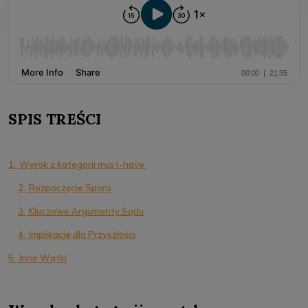
SPIS TREŚCI
1.
Wyrok z kategorii must-have.
2.
Rozpoczęcie Sporu
3.
Kluczowe Argumenty Sądu
4.
Implikacje dla Przyszłości
5.
Inne Wątki