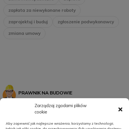
zapłata za niewykonane roboty
zaprojektuj i buduj
zgłoszenie podwykonawcy
zmiana umowy
PRAWNIK NA BUDOWIE
Zarządzaj zgodami plików
cookie
START
MOJE KONTO
Aby zapewnić jak najlepsze wrażenia, korzystamy z technologii,
takich jak pliki cookie, do przechowywania i/lub uzyskiwania dostępu