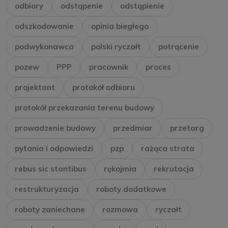
odbiory
odstąpenie
odstąpienie
odszkodowanie
opinia biegłego
podwykonawca
polski ryczałt
potrącenie
pozew
PPP
pracownik
proces
projektant
protokół odbioru
protokół przekazania terenu budowy
prowadzenie budowy
przedmiar
przetarg
pytania i odpowiedzi
pzp
rażąca strata
rebus sic stantibus
rękojmia
rekrutacja
restrukturyzacja
roboty dodatkowe
roboty zaniechane
rozmowa
ryczałt