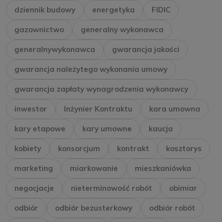
dziennik budowy
energetyka
FIDIC
gazownictwo
generalny wykonawca
generalnywykonawca
gwarancja jakości
gwarancja należytego wykonania umowy
gwarancja zapłaty wynagrodzenia wykonawcy
inwestor
Inżynier Kontraktu
kara umowna
kary etapowe
kary umowne
kaucja
kobiety
konsorcjum
kontrakt
kosztorys
marketing
miarkowanie
mieszkaniówka
negocjacje
nieterminowość robót
obimiar
odbiór
odbiór bezusterkowy
odbiór robót