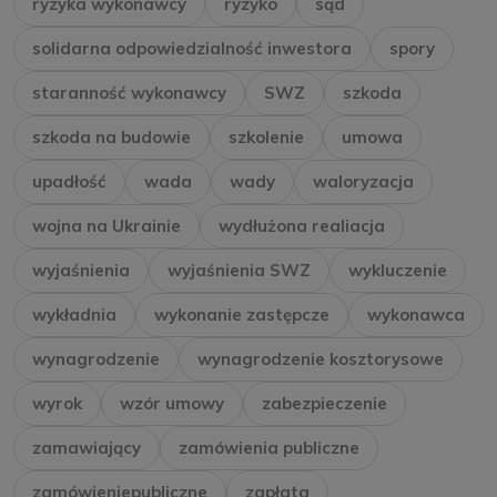
ryzyka wykonawcy
ryzyko
sąd
solidarna odpowiedzialność inwestora
spory
staranność wykonawcy
SWZ
szkoda
szkoda na budowie
szkolenie
umowa
upadłość
wada
wady
waloryzacja
wojna na Ukrainie
wydłużona realiacja
wyjaśnienia
wyjaśnienia SWZ
wykluczenie
wykładnia
wykonanie zastępcze
wykonawca
wynagrodzenie
wynagrodzenie kosztorysowe
wyrok
wzór umowy
zabezpieczenie
zamawiający
zamówienia publiczne
zamówieniepubliczne
zapłata