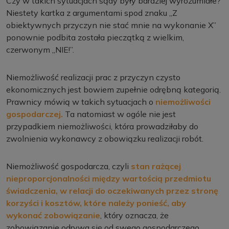
Czy w takich sytuacjach sądy były bardziej wyrozumiałe?
Niestety kartka z argumentami spod znaku „Z
obiektywnych przyczyn nie stać mnie na wykonanie X”
ponownie podbita została pieczątką z wielkim,
czerwonym „NIE!”.
Niemożliwość realizacji prac z przyczyn czysto
ekonomicznych jest bowiem zupełnie odrębną kategorią.
Prawnicy mówią w takich sytuacjach o
niemożliwości
gospodarczej.
Ta natomiast w ogóle nie jest
przypadkiem niemożliwości, która prowadziłaby do
zwolnienia wykonawcy z obowiązku realizacji robót.
Niemożliwość gospodarcza, czyli
stan rażącej
nieproporcjonalności między wartością przedmiotu
świadczenia, w relacji do oczekiwanych przez stronę
korzyści i kosztów, które należy ponieść, aby
wykonać zobowiązanie
, który oznacza, że
zobowiązanie odrywa się od swego gospodarczego