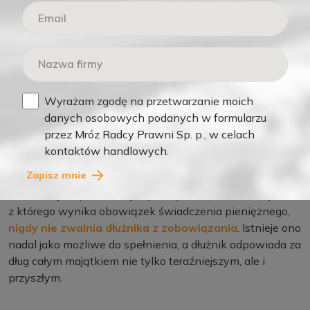
wyr. SN z 2000 roku
W tej konkretnej sprawie był to wniosek na niekorzyść
banku, ale na placu budowy przekłada się na niekorzyść
wykonawcy. Puste konto nie oznacza bowiem zielonego
Wyrażam zgodę na przetwarzanie moich
światła dla skasowania obowiązku prowadzenia robót.
danych osobowych podanych w formularzu
przez Mróz Radcy Prawni Sp. p., w celach
Bankruta in spe też wiążą umowy.
kontaktów handlowych.
Zapisz mnie
Niewypłacalność dłużnika
, czyli aktualny brak środków
materialnych (finansowych) na spełnienie zobowiązania,
z którego wynika obowiązek świadczenia pieniężnego,
nigdy nie zwalnia dłużnika z zobowiązania
. Istnieje ono
nadal jako możliwe do spełnienia, a dłużnik odpowiada za
dług całym majątkiem nie tylko teraźniejszym, ale i
przyszłym.