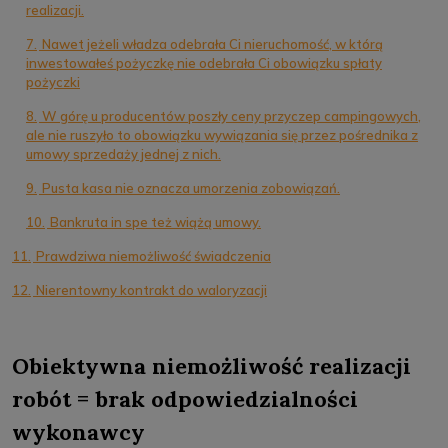
realizacji.
7.
Nawet jeżeli władza odebrała Ci nieruchomość, w którą
inwestowałeś pożyczkę nie odebrała Ci obowiązku spłaty
pożyczki
8.
W górę u producentów poszły ceny przyczep campingowych,
ale nie ruszyło to obowiązku wywiązania się przez pośrednika z
umowy sprzedaży jednej z nich.
9.
Pusta kasa nie oznacza umorzenia zobowiązań.
10.
Bankruta in spe też wiążą umowy.
11.
Prawdziwa niemożliwość świadczenia
12.
Nierentowny kontrakt do waloryzacji
Obiektywna niemożliwość realizacji
robót = brak odpowiedzialności
wykonawcy