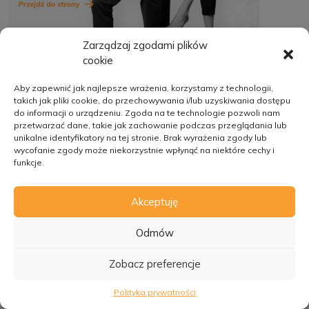
Zarządzaj zgodami plików
cookie
Aby zapewnić jak najlepsze wrażenia, korzystamy z technologii,
takich jak pliki cookie, do przechowywania i/lub uzyskiwania dostępu
TAGI
do informacji o urządzeniu. Zgoda na te technologie pozwoli nam
przetwarzać dane, takie jak zachowanie podczas przeglądania lub
unikalne identyfikatory na tej stronie. Brak wyrażenia zgody lub
wycofanie zgody może niekorzystnie wpłynąć na niektóre cechy i
funkcje.
bezpieczeństwo
bezpodstawne wzbogacenie
bhp
błąd dokumentacji
błędy dokumentacji
Akceptuję
cesja
covid
cyfryzacja
Odmów
dokumentacja proj
dokumentacja projektowa
Zobacz preferencje
dziennik budowy
energetyka
FIDIC
Polityka prywatności
gazownictwo
generalny wykonawca