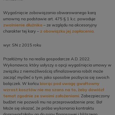
Wygaśnięcie zobowiązania obwarowanego karą
umowną na podstawie art. 475 § 1 k.c. powoduje
zwolnienie dłużnika
– ze względu na akcesoryjny
charakter tej kary –
z obowiązku jej zapłacenia
.
wyr. SN z 2015 roku
Przełóżmy to na realia gospodarcze A.D. 2022.
Wykonawca, który usłyszy o opcji wygaśnięcia umowy w
związku z niemożliwością sfinalizowania robót może
zacząć myśleć o tym, jako sposobie pozbycia się swoich
bolączek. W końcu
biorąc pod uwagę gwałtowny
wzrost kosztów nie ma szans na to, żeby dowiózł
temat zgodnie ze swoimi założeniami
. Zabezpieczony
budżet nie pozwoli mu na przeprowadzenie prac. Ba!
Może się okazać, że próba wykonania kontraktu
doprowadziłaby go do ruiny finansowej i bliższego