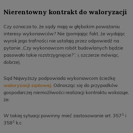
Nierentowny kontrakt do waloryzacji
Czy oznacza to, że sądy mają w głębokim poważaniu
interesy wykonawców? Nie (pomijając fakt, że wydając
wyrok jego trafności nie ustalają przez odpowiedź na
pytanie „Czy wykonawcom robót budowlanych będzie
pasowało takie rozstrzygnięcie?”; i, szczerze mówiąc,
dobrze).
Sąd Najwyższy podpowiada wykonawcom ścieżkę
waloryzacji sądowej.
Odnosząc się do przypadków
gospodarczej niemożliwości realizacji kontraktu wskazuje,
że:
1
W takiej sytuacji powinny mieć zastosowanie art. 357
i
1
358
k.c.