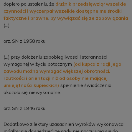
dopiero po ustaleniu, że
dłużnik przedsięwziął wszelkie
czynności i wyczerpał wszelkie dostępne mu środki
faktyczne i prawne
,
by wywiązać się ze zobowiązania
(…)
orz. SN z 1958 roku
(…) przy dołożeniu zapobiegliwości i staranności
wymaganej w życiu potocznym
(od kupca z racji jego
zawodu można wymagać większej obrotności,
rzutkości i orientacji niż od osoby nie mającej
umiejętności kupieckich)
spełnienie świadczenia
okazało się niewykonalne.
orz. SN z 1946 roku
Dodatkowo z lektury uzasadnień wyroków wykonawca
mógłby się dowiedzieć, że sądy nie poczuwają się do