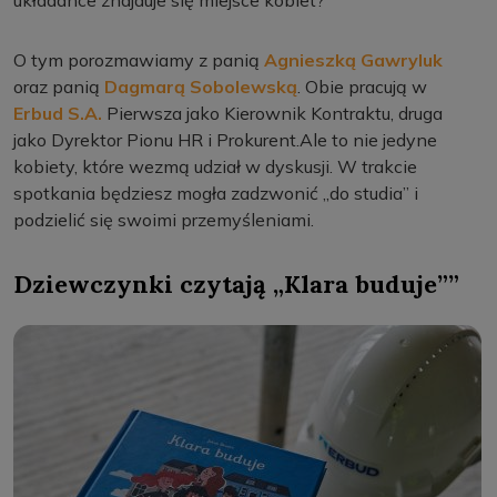
układance znajduje się miejsce kobiet?
O tym porozmawiamy z panią
Agnieszką Gawryluk
oraz panią
Dagmarą Sobolewską
. Obie pracują w
Erbud S.A.
Pierwsza jako Kierownik Kontraktu, druga
jako Dyrektor Pionu HR i Prokurent.Ale to nie jedyne
kobiety, które wezmą udział w dyskusji. W trakcie
spotkania będziesz mogła zadzwonić „do studia” i
podzielić się swoimi przemyśleniami.
Dziewczynki czytają „Klara buduje””