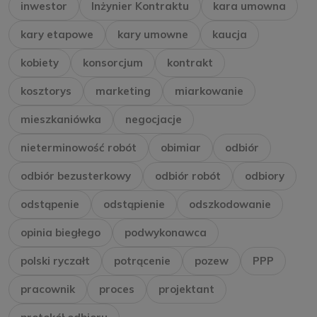
inwestor
Inżynier Kontraktu
kara umowna
kary etapowe
kary umowne
kaucja
kobiety
konsorcjum
kontrakt
kosztorys
marketing
miarkowanie
mieszkaniówka
negocjacje
nieterminowość robót
obimiar
odbiór
odbiór bezusterkowy
odbiór robót
odbiory
odstąpenie
odstąpienie
odszkodowanie
opinia biegłego
podwykonawca
polski ryczałt
potrącenie
pozew
PPP
pracownik
proces
projektant