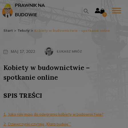
PRAWNIK NA
BUDOWIE
0
Start
>
Teksty
>
Kobiety w budownictwie – spotkanie online
MAJ 17, 2022
ŁUKASZ MRÓZ
Kobiety w budownictwie –
spotkanie online
SPIS TREŚCI
1.
Jaką rolę mają do odegrania kobiety w budownictwie?
2.
Dziewczynki czytają „Klara buduje””