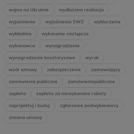
wojna na Ukrainie
wydłużona realiacja
wyjaśnienia
wyjaśnienia SWZ
wykluczenie
wykładnia
wykonanie zastępcze
wykonawca
wynagrodzenie
wynagrodzenie kosztorysowe
wyrok
wzór umowy
zabezpieczenie
zamawiający
zamówienia publiczne
zamówieniepubliczne
zapłata
zapłata za niewykonane roboty
zaprojektuj i buduj
zgłoszenie podwykonawcy
zmiana umowy