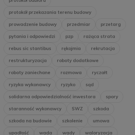
protokół odbioru
protokół przekazania terenu budowy
prowadzenie budowy
przedmiar
przetarg
pytania i odpowiedzi
pzp
rażąca strata
rebus sic stantibus
rękojmia
rekrutacja
restrukturyzacja
roboty dodatkowe
roboty zaniechane
rozmowa
ryczałt
ryzyka wykonawcy
ryzyko
sąd
solidarna odpowiedzialność inwestora
spory
staranność wykonawcy
SWZ
szkoda
szkoda na budowie
szkolenie
umowa
upadłość
wada
wady
waloryzacja