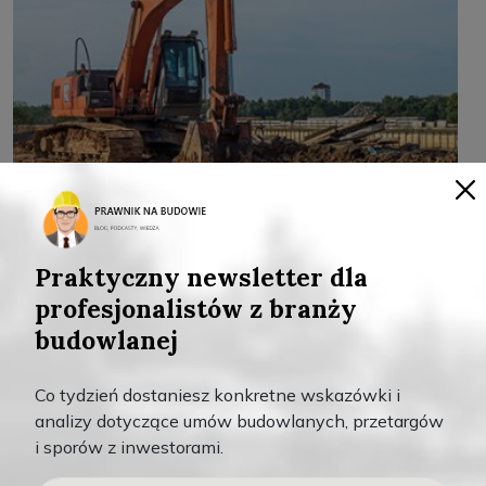
Praktyczny newsletter dla
MAR 16, 2026
profesjonalistów z branży
0
budowlanej
Zgłoszenie podwykonawcy inwestorowi – kiedy
możesz dostać pieniądze przy braku zapłaty od
Co tydzień dostaniesz konkretne wskazówki i
generalnego wykonawcy
analizy dotyczące umów budowlanych, przetargów
Czytaj więcej
i sporów z inwestorami.